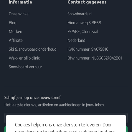
Informatie
Contact gegevens
Onze winkel
Snowboards.nl
Blog
Hinmanweg 3 BE68
Merken
7575BE, Oldenzaal
Affiliate
Nederland
Ski & snowboard onderhoud
KVK nummer: 94075816
Wax- en slijp clinic
Btw nummer: NL866627042B01
Snowboard verhuur
Schrijf je in op onze nieuwsbrief
Het laatste nieuws, artikelen en aanbiedingen in jouw inbox.
Email Address
Cookies helpen ons onze diensten te leveren. Door
onze diensten te gebruiken, gaat u akkoord met ons