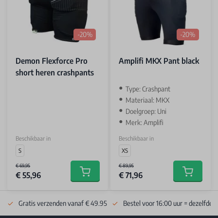
-20%
-20%
Demon Flexforce Pro
Amplifi MKX Pant black
short heren crashpants
Type: Crashpant
Materiaal: MKX
Doelgroep: Uni
Merk: Amplifi
Beschikbaar in
Beschikbaar in
S
XS
€ 69,95
€ 89,95
€ 55,96
€ 71,96
Add to cart
Add to car
Gratis verzenden vanaf € 49.95
Bestel voor 16:00 uur = dezelfde 