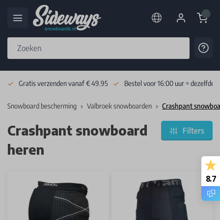
Cart
Cont
Skip to Content
Gratis verzenden vanaf € 49.95
Bestel voor 16:00 uur = dezelfde 
Snowboard bescherming
Valbroek snowboarden
Crashpant snowboa
Crashpant snowboard
Filters
heren
8.7