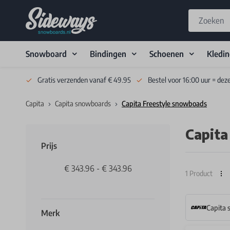
Snowboard
Bindingen
Schoenen
Kledi
Skip to Content
Gratis verzenden vanaf € 49.95
Bestel voor 16:00 uur = dez
Capita
Capita snowboards
Capita Freestyle snowboads
Capita
Prijs
€ 343.96
-
€ 343.96
1
Product
Capita
Merk