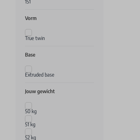
151
Vorm
True twin
Base
Extruded base
Jouw gewicht
50 kg
51 kg
52 kg