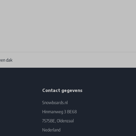
een dak
Contact gegevens
Snowboards.nl
Hinmanweg 3 BE68
7575BE, Oldenzaal
Nederland