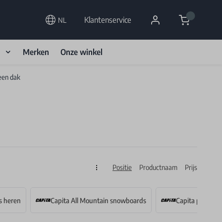
Cart
Klantenservice
NL
d
Merken
Onze winkel
een dak
Positie
Productnaam
Prijs
Sorteren op
s heren
Capita All Mountain snowboards
Capita park sn