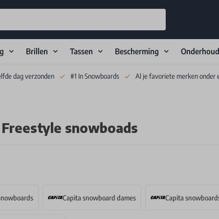
ng
Brillen
Tassen
Bescherming
Onderhou
elfde dag verzonden
#1 In Snowboards
Al je favoriete merken onder 
 Freestyle snowboads
 snowboards
Capita snowboard dames
Capita snowboard