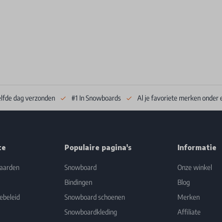
elfde dag verzonden
#1 In Snowboards
Al je favoriete merken onder 
ce
Populaire pagina's
Informatie
aarden
Snowboard
Onze winkel
Bindingen
Blog
ebeleid
Snowboard schoenen
Merken
Snowboardkleding
Affiliate