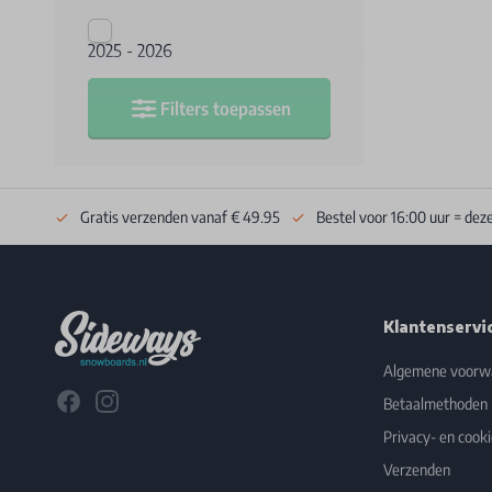
2025 - 2026
Filters toepassen
Gratis verzenden vanaf € 49.95
Bestel voor 16:00 uur = dez
Footer
Klantenservi
Algemene voorw
Facebook
Instagram
Betaalmethoden
Privacy- en cooki
Verzenden