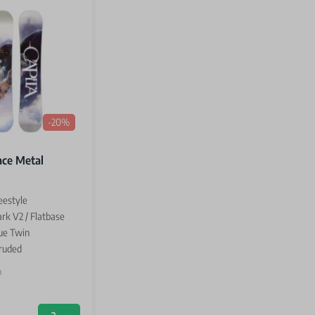
-20%
ace Metal
reestyle
ark V2 / Flatbase
ue Twin
ruded
n