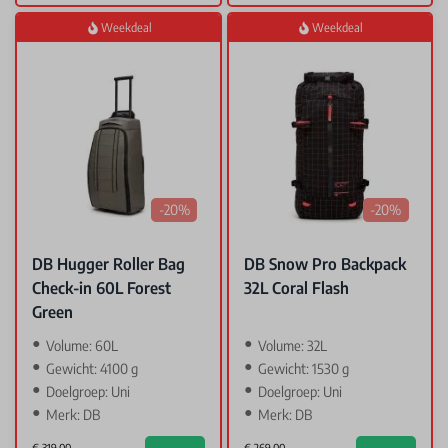
Weekdeal
Weekdeal
-20%
-20%
DB Hugger Roller Bag
DB Snow Pro Backpack
Check-in 60L Forest
32L Coral Flash
Green
Volume: 60L
Volume: 32L
Gewicht: 4100 g
Gewicht: 1530 g
Doelgroep: Uni
Doelgroep: Uni
Merk: DB
Merk: DB
€ 319,00
€ 269,00