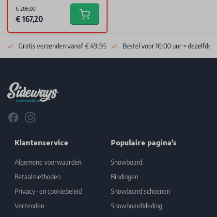
€ 209,00
Special Price
€ 167,20
Add to cart
Gratis verzenden vanaf € 49.95
Bestel voor 16:00 uur = dezelfde 
Footer
Facebook
Instagram
Klantenservice
Populaire pagina's
Algemene voorwaarden
Snowboard
Betaalmethoden
Bindingen
Privacy- en cookiebeleid
Snowboard schoenen
Verzenden
Snowboardkleding