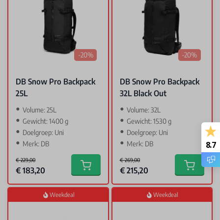
-20%
-20%
DB Snow Pro Backpack
DB Snow Pro Backpack
25L
32L Black Out
Volume: 25L
Volume: 32L
Gewicht: 1400 g
Gewicht: 1530 g
Doelgroep: Uni
Doelgroep: Uni
Merk: DB
Merk: DB
8.7
€ 229,00
€ 269,00
Special Price
Special Price
€ 183,20
€ 215,20
Add to cart
Add to car
Weekdeal
Weekdeal