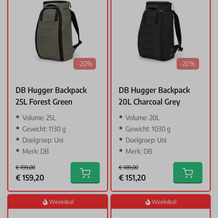
-20%
-20%
DB Hugger Backpack
DB Hugger Backpack
25L Forest Green
20L Charcoal Grey
Volume: 25L
Volume: 20L
Gewicht: 1130 g
Gewicht: 1030 g
Doelgroep: Uni
Doelgroep: Uni
Merk: DB
Merk: DB
€ 199,00
€ 189,00
Special Price
Special Price
€ 159,20
€ 151,20
Add to cart
Add to car
Weekdeal
Weekdeal