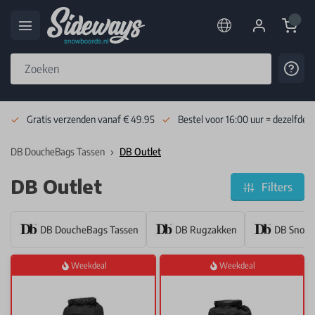
Cart
Cont
Skip to Content
Gratis verzenden vanaf € 49.95
Bestel voor 16:00 uur = dezelfde 
DB DoucheBags Tassen
DB Outlet
DB Outlet
Filters
DB DoucheBags Tassen
DB Rugzakken
DB Snowb
Weekdeal
Weekdeal