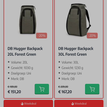
-20%
-20%
DB Hugger Backpack
DB Hugger Backpack
20L Forest Green
30L Forest Green
Volume: 20L
Volume: 30L
Gewicht: 1030 g
Gewicht: 1230 g
Doelgroep: Uni
Doelgroep: Uni
Merk: DB
Merk: DB
€ 189,00
€ 209,00
Special Price
Special Price
€ 151,20
€ 167,20
Add to cart
Add to car
Weekdeal
Weekdeal