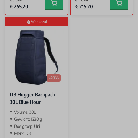
Special Price
Special Price
€ 255,20
€ 215,20
Add to cart
Add to car
Weekdeal
-20%
DB Hugger Backpack
30L Blue Hour
Volume: 30L
Gewicht: 1230 g
Doelgroep: Uni
Merk: DB