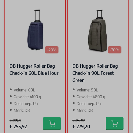
-20%
-20%
DB Hugger Roller Bag
DB Hugger Roller Bag
Check-in 60L Blue Hour
Check-in 90L Forest
Green
Volume: 60L
Volume: 90L
Gewicht: 4100 g
Gewicht: 4800 g
Doelgroep: Uni
Doelgroep: Uni
Merk: DB
Merk: DB
€ 319,90
€ 349,00
Special Price
Special Price
€ 255,92
€ 279,20
Add to cart
Add to car