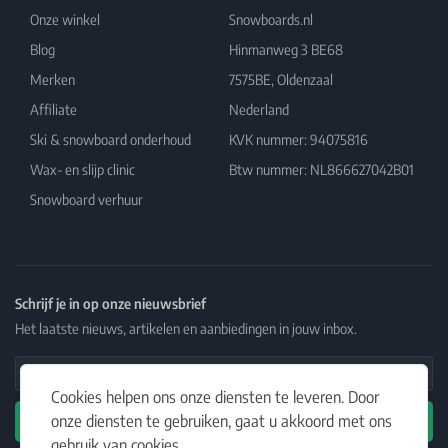
Onze winkel
Snowboards.nl
Blog
Hinmanweg 3 BE68
Merken
7575BE, Oldenzaal
Affiliate
Nederland
Ski & snowboard onderhoud
KVK nummer: 94075816
Wax- en slijp clinic
Btw nummer: NL866627042B01
Snowboard verhuur
Schrijf je in op onze nieuwsbrief
Het laatste nieuws, artikelen en aanbiedingen in jouw inbox.
Email Address
Cookies helpen ons onze diensten te leveren. Door
onze diensten te gebruiken, gaat u akkoord met ons
Abonneren
gebruik van cookies.