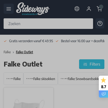
Cart
Cont
Skip to Content
Gratis verzenden vanaf € 49.95
Bestel voor 16:00 uur = dezelfde 
Falke
Falke Outlet
Falke Outlet
Filters
Falke
Falke skisokken
Falke Snowboardsokken
8.7