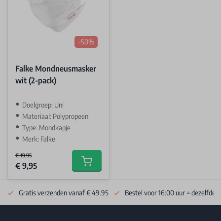
-50%
Falke Mondneusmasker
wit (2-pack)
Doelgroep: Uni
Materiaal: Polypropeen
Type: Mondkapje
Merk: Falke
€ 19,95
Special Price
€ 9,95
Add to cart
Gratis verzenden vanaf € 49.95
Bestel voor 16:00 uur = dezelfde 
Footer