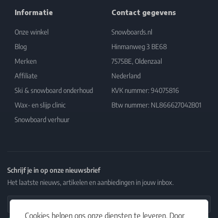
Informatie
Contact gegevens
Onze winkel
Snowboards.nl
Blog
Hinmanweg 3 BE68
Merken
7575BE, Oldenzaal
Affiliate
Nederland
Ski & snowboard onderhoud
KVK nummer: 94075816
Wax- en slijp clinic
Btw nummer: NL866627042B01
Snowboard verhuur
Schrijf je in op onze nieuwsbrief
Het laatste nieuws, artikelen en aanbiedingen in jouw inbox.
Email Address
Cookies helpen ons onze diensten te leveren. Door