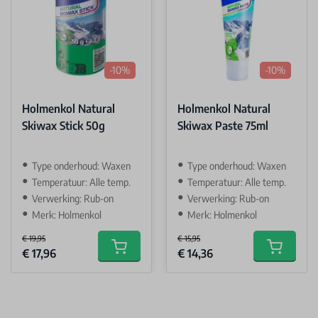
-10%
-10%
Holmenkol Natural
Holmenkol Natural
Skiwax Stick 50g
Skiwax Paste 75ml
Type onderhoud: Waxen
Type onderhoud: Waxen
Temperatuur: Alle temp.
Temperatuur: Alle temp.
Verwerking: Rub-on
Verwerking: Rub-on
Merk: Holmenkol
Merk: Holmenkol
€ 19,95
€ 15,95
Special Price
Special Price
€ 17,96
€ 14,36
Add to cart
Add to car