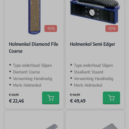
-10%
-10%
Holmenkol Diamond File
Holmenkol Semi Edger
Coarse
Type onderhoud: Slijpen
Type onderhoud: Slijpen
Diamant: Coarse
Staalkant: Staand
Verwerking: Handmatig
Verwerking: Handmatig
Merk: Holmenkol
Merk: Holmenkol
€ 24,95
€ 54,99
Special Price
Special Price
€ 22,46
€ 49,49
Add to cart
Add to car