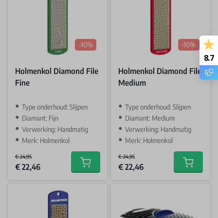
-10%
-10%
8.7
Holmenkol Diamond File
Holmenkol Diamond File
Fine
Medium
Type onderhoud: Slijpen
Type onderhoud: Slijpen
Diamant: Fijn
Diamant: Medium
Verwerking: Handmatig
Verwerking: Handmatig
Merk: Holmenkol
Merk: Holmenkol
€ 24,95
€ 24,95
Special Price
Special Price
€ 22,46
€ 22,46
Add to cart
Add to car