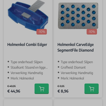
-10%
-10%
Holmenkol Combi Edger
Holmenkol CarveEdge
SegmentFile Diamond
Type onderhoud: Slijpen
Type onderhoud: Slijpen
Staalkant: Staand en liggend
Grofheid: Diamant
Verwerking: Handmatig
Verwerking: Handmatig
Merk: Holmenkol
Merk: Holmenkol
€ 49,95
€ 9,95
Special Price
Special Price
€ 44,96
€ 8,96
Add to cart
Add to car