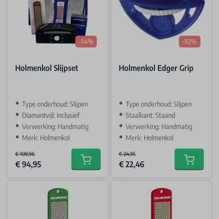
-14%
-10%
Holmenkol Slijpset
Holmenkol Edger Grip
Type onderhoud: Slijpen
Type onderhoud: Slijpen
Diamantvijl: Inclusief
Staalkant: Staand
Verwerking: Handmatig
Verwerking: Handmatig
Merk: Holmenkol
Merk: Holmenkol
€ 109,96
€ 24,95
Special Price
Special Price
€ 94,95
€ 22,46
Add to cart
Add to car