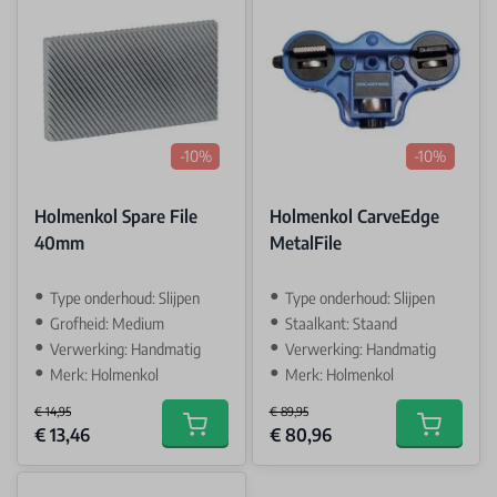
-10%
-10%
Holmenkol Spare File
Holmenkol CarveEdge
40mm
MetalFile
Type onderhoud: Slijpen
Type onderhoud: Slijpen
Grofheid: Medium
Staalkant: Staand
Verwerking: Handmatig
Verwerking: Handmatig
Merk: Holmenkol
Merk: Holmenkol
€ 14,95
€ 89,95
Special Price
Special Price
€ 13,46
€ 80,96
Add to cart
Add to car