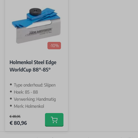
-10%
Holmenkol Steel Edge
WorldCup 88°-85°
Type onderhoud: Slijpen
Hoek: 85 - 88
Verwerking: Handmatig
Merk: Holmenkol
€ 89,95
Special Price
€ 80,96
Add to cart