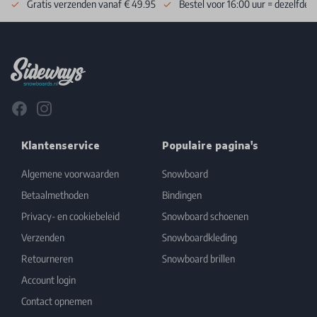
Gratis verzenden vanaf € 49.95
Bestel voor 16:00 uur = dezelfde 
Footer
Facebook
Instagram
Klantenservice
Populaire pagina's
Algemene voorwaarden
Snowboard
Betaalmethoden
Bindingen
Privacy- en cookiebeleid
Snowboard schoenen
Verzenden
Snowboardkleding
Retourneren
Snowboard brillen
Account login
Contact opnemen