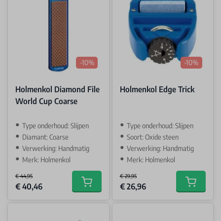
-10%
-10%
Holmenkol Diamond File
Holmenkol Edge Trick
World Cup Coarse
Type onderhoud: Slijpen
Type onderhoud: Slijpen
Diamant: Coarse
Soort: Oxide steen
Verwerking: Handmatig
Verwerking: Handmatig
Merk: Holmenkol
Merk: Holmenkol
€ 44,95
€ 29,95
Special Price
Special Price
€ 40,46
€ 26,96
Add to cart
Add to car