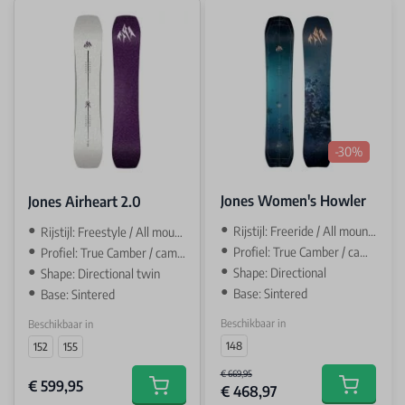
-30%
Jones Women's Howler
Jones Airheart 2.0
Rijstijl: Freeride / All mountain
Rijstijl: Freestyle / All mountain
Profiel: True Camber / camber
Profiel: True Camber / camber
Shape: Directional
Shape: Directional twin
Base: Sintered
Base: Sintered
Beschikbaar in
Beschikbaar in
148
152
155
€ 669,95
€ 599,95
€ 468,97
Add to car
Add to cart