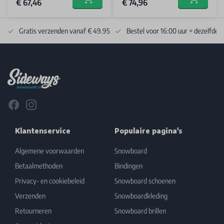
€ 67,46
€ 74,96
Add to cart
Add to car
Gratis verzenden vanaf € 49.95
Bestel voor 16:00 uur = dezelfde 
Footer
Facebook
Instagram
Klantenservice
Populaire pagina's
Algemene voorwaarden
Snowboard
Betaalmethoden
Bindingen
Privacy- en cookiebeleid
Snowboard schoenen
Verzenden
Snowboardkleding
Retourneren
Snowboard brillen