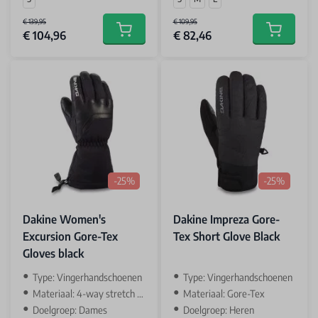
€ 139,95
€ 109,95
€ 104,96
€ 82,46
Add to cart
Add to car
-25%
-25%
Dakine Women's
Dakine Impreza Gore-
Excursion Gore-Tex
Tex Short Glove Black
Gloves black
Type: Vingerhandschoenen
Type: Vingerhandschoenen
Materiaal: 4-way stretch soft shell & leather
Materiaal: Gore-Tex
Doelgroep: Dames
Doelgroep: Heren