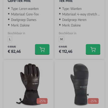
Gore-Tex Mitt
Tex Mitt
Type: Leren wanten
Type: Wanten
Materiaal: Gore-Tex
Materiaal: 4-way stretch soft shell & leather
Doelgroep: Dames
Doelgroep: Heren
Merk: Dakine
Merk: Dakine
Beschikbaar in
Beschikbaar in
L
M
€ 109,95
€ 149,95
€ 82,46
€ 112,46
Add to cart
Add to car
-25%
-25%