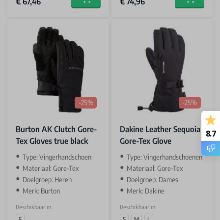
€ 67,46
€ 74,96
Add to cart
Add to car
-25%
-25%
Burton AK Clutch Gore-
Dakine Leather Sequoia
8.7
Tex Gloves true black
Gore-Tex Glove
Type: Vingerhandschoen
Type: Vingerhandschoenen
Materiaal: Gore-Tex
Materiaal: Gore-Tex
Doelgroep: Heren
Doelgroep: Dames
Merk: Burton
Merk: Dakine
Beschikbaar in
Beschikbaar in
S
S
M
L