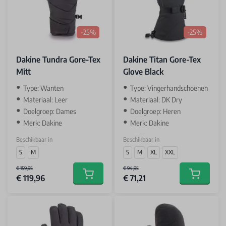
-25%
-25%
Dakine Tundra Gore-Tex
Dakine Titan Gore-Tex
Mitt
Glove Black
Type: Wanten
Type: Vingerhandschoenen
Materiaal: Leer
Materiaal: DK Dry
Doelgroep: Dames
Doelgroep: Heren
Merk: Dakine
Merk: Dakine
Beschikbaar in
Beschikbaar in
S
M
S
M
XL
XXL
€ 159,95
€ 94,95
€ 119,96
€ 71,21
Add to cart
Add to car