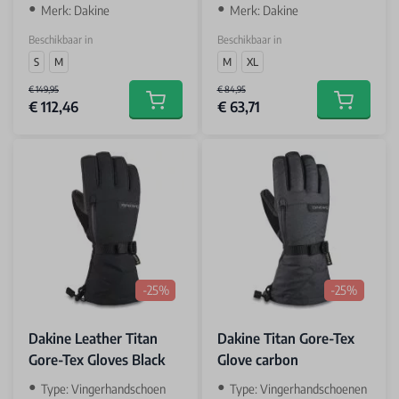
Merk: Dakine
Merk: Dakine
Beschikbaar in
Beschikbaar in
S
M
M
XL
€ 149,95
€ 84,95
€ 112,46
€ 63,71
Add to cart
Add to car
-25%
-25%
Dakine Leather Titan
Dakine Titan Gore-Tex
Gore-Tex Gloves Black
Glove carbon
Type: Vingerhandschoen
Type: Vingerhandschoenen