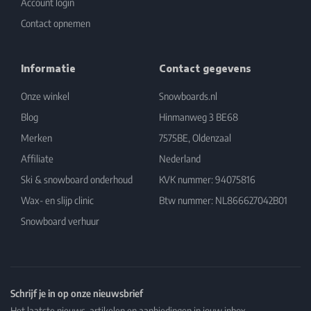
Account login
Contact opnemen
Informatie
Contact gegevens
Onze winkel
Snowboards.nl
Blog
Hinmanweg 3 BE68
Merken
7575BE, Oldenzaal
Affiliate
Nederland
Ski & snowboard onderhoud
KVK nummer: 94075816
Wax- en slijp clinic
Btw nummer: NL866627042B01
Snowboard verhuur
Schrijf je in op onze nieuwsbrief
Het laatste nieuws, artikelen en aanbiedingen in jouw inbox.