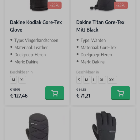
-25%
-25%
Dakine Kodiak Gore-Tex
Dakine Titan Gore-Tex
Glove
Mitt Black
Type: Vingerhandschoen
Type: Wanten
Materiaal: Leather
Materiaal: Gore-Tex
Doelgroep: Heren
Doelgroep: Heren
Merk: Dakine
Merk: Dakine
Beschikbaar in
Beschikbaar in
M
XL
S
M
L
XL
XXL
€ 169,95
€ 94,95
€ 127,46
€ 71,21
Add to cart
Add to car