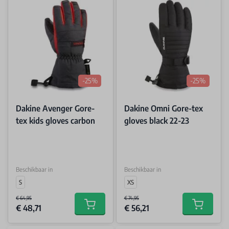
-25%
-25%
Dakine Avenger Gore-
Dakine Omni Gore-tex
tex kids gloves carbon
gloves black 22-23
Beschikbaar in
Beschikbaar in
S
XS
€ 64,95
€ 74,95
€ 48,71
€ 56,21
Add to cart
Add to car