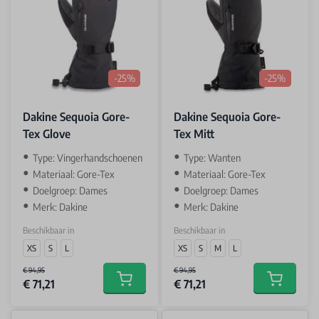
-25%
-25%
Dakine Sequoia Gore-
Dakine Sequoia Gore-
Tex Glove
Tex Mitt
Type: Vingerhandschoenen
Type: Wanten
Materiaal: Gore-Tex
Materiaal: Gore-Tex
Doelgroep: Dames
Doelgroep: Dames
Merk: Dakine
Merk: Dakine
Beschikbaar in
Beschikbaar in
XS
S
L
XS
S
M
L
€ 94,95
€ 94,95
€ 71,21
€ 71,21
Add to cart
Add to car