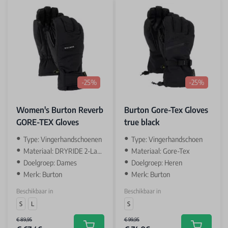
-25%
-25%
Women's Burton Reverb
Burton Gore-Tex Gloves
GORE-TEX Gloves
true black
Type: Vingerhandschoenen
Type: Vingerhandschoen
Materiaal: DRYRIDE 2-Layer Shell Fabric
Materiaal: Gore-Tex
Doelgroep: Dames
Doelgroep: Heren
Merk: Burton
Merk: Burton
Beschikbaar in
Beschikbaar in
S
L
S
€ 89,95
€ 99,95