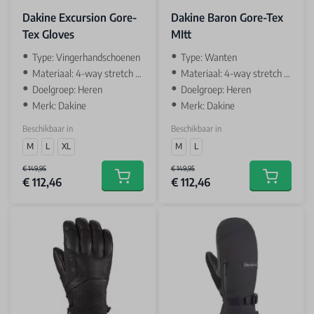
Dakine Excursion Gore-
Dakine Baron Gore-Tex
Tex Gloves
MItt
Type: Vingerhandschoenen
Type: Wanten
Materiaal: 4-way stretch soft shell & leather
Materiaal: 4-way stretch soft shell & leather
Doelgroep: Heren
Doelgroep: Heren
Merk: Dakine
Merk: Dakine
Beschikbaar in
Beschikbaar in
M
L
XL
M
L
€ 149,95
€ 149,95
€ 112,46
€ 112,46
Add to cart
Add to car