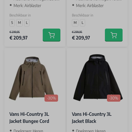
Merk: Airblaster
Merk: Airblaster
Beschikbaar in
Beschikbaar in
S
M
L
M
L
€ 299,95
€ 299,95
€ 209,97
€ 209,97
Add to cart
Add to car
-30%
-30%
Vans Hi-Country 3L
Vans Hi-Country 3L
Jacket Bungee Cord
Jacket Black
Doelgroep: Heren
Doelgroep: Heren