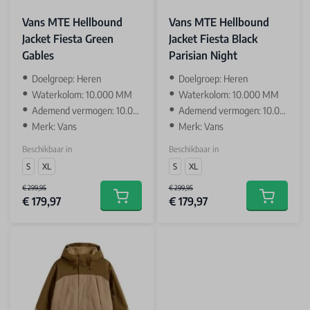
Vans MTE Hellbound
Vans MTE Hellbound
Jacket Fiesta Green
Jacket Fiesta Black
Gables
Parisian Night
Doelgroep: Heren
Doelgroep: Heren
Waterkolom: 10.000 MM
Waterkolom: 10.000 MM
Ademend vermogen: 10.000 GR
Ademend vermogen: 10.000 GR
Merk: Vans
Merk: Vans
Beschikbaar in
Beschikbaar in
S
XL
S
XL
€ 299,95
€ 299,95
€ 179,97
€ 179,97
Add to cart
Add to car