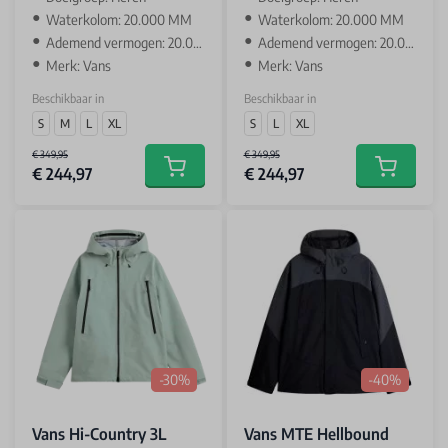
Waterkolom: 20.000 MM
Waterkolom: 20.000 MM
Ademend vermogen: 20.000 GR
Ademend vermogen: 20.000 GR
Merk: Vans
Merk: Vans
Beschikbaar in
Beschikbaar in
S
M
L
XL
S
L
XL
€ 349,95
€ 349,95
€ 244,97
€ 244,97
Add to cart
Add to car
-30%
-40%
Vans Hi-Country 3L
Vans MTE Hellbound