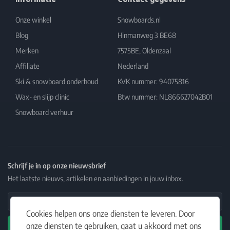
Onze winkel
Snowboards.nl
Blog
Hinmanweg 3 BE68
Merken
7575BE, Oldenzaal
Affiliate
Nederland
Ski & snowboard onderhoud
KVK nummer: 94075816
Wax- en slijp clinic
Btw nummer: NL866627042B01
Snowboard verhuur
Schrijf je in op onze nieuwsbrief
Het laatste nieuws, artikelen en aanbiedingen in jouw inbox.
Email Address
Cookies helpen ons onze diensten te leveren. Door
onze diensten te gebruiken, gaat u akkoord met ons
Abonneren