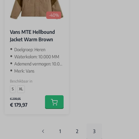
-40%
Vans MTE Hellbound
Jacket Warm Brown
Doelgroep: Heren
Waterkolom: 10.000 MM
Ademend vermogen: 10.000 GR
Merk: Vans
Beschikbaar in
S
XL
€ 299,95
€ 179,97
Add to cart
1
2
3
Pagina
Pagina
You're currently rea