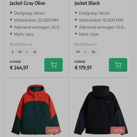
Jacket Gray Olive
Jacket Black
Doelgroep: Heren
Doelgroep: Heren
Waterkolom: 20.000 MM
Waterkolom: 10.000 MM
Ademend vermogen: 20.000 GR
Ademend vermogen: 10.000 GR
Merk: Vans
Merk: Vans
Beschikbaar in
Beschikbaar in
S
M
L
XL
M
L
XL
€ 349,95
€ 299,95
€ 244,97
€ 179,97
Add to cart
Add to car
-40%
-40%