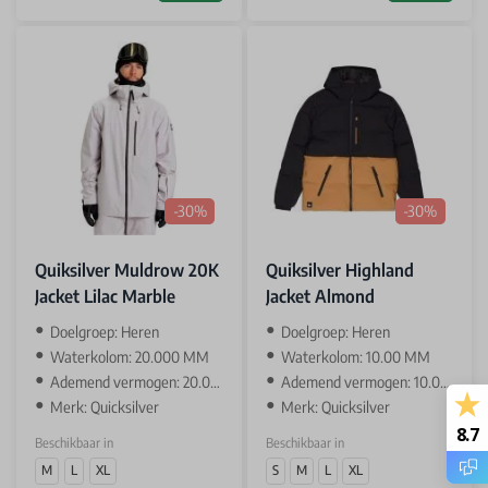
-30%
-30%
Quiksilver Muldrow 20K
Quiksilver Highland
Jacket Lilac Marble
Jacket Almond
Doelgroep: Heren
Doelgroep: Heren
Waterkolom: 20.000 MM
Waterkolom: 10.00 MM
Ademend vermogen: 20.000 GR
Ademend vermogen: 10.000 GR
Merk: Quicksilver
Merk: Quicksilver
8.7
Beschikbaar in
Beschikbaar in
M
L
XL
S
M
L
XL