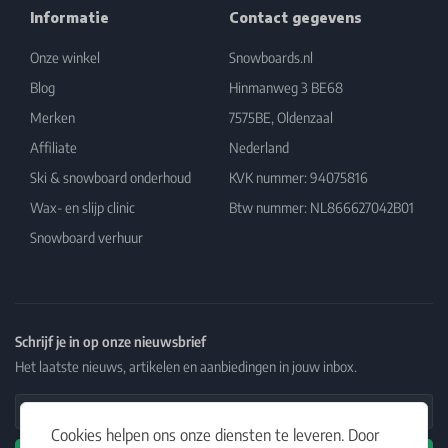
Informatie
Contact gegevens
Onze winkel
Snowboards.nl
Blog
Hinmanweg 3 BE68
Merken
7575BE, Oldenzaal
Affiliate
Nederland
Ski & snowboard onderhoud
KVK nummer: 94075816
Wax- en slijp clinic
Btw nummer: NL866627042B01
Snowboard verhuur
Schrijf je in op onze nieuwsbrief
Het laatste nieuws, artikelen en aanbiedingen in jouw inbox.
Email Address
Cookies helpen ons onze diensten te leveren. Door