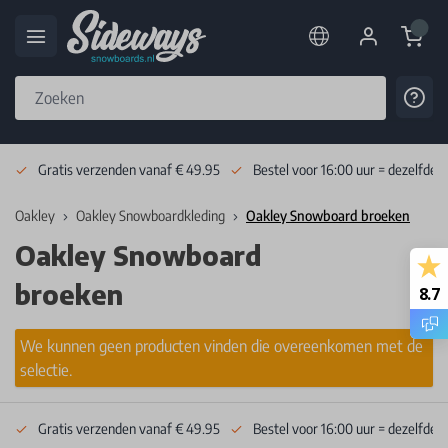
Cart
Cont
Skip to Content
Gratis verzenden vanaf € 49.95
Bestel voor 16:00 uur = dezelfde 
Oakley
Oakley Snowboardkleding
Oakley Snowboard broeken
Oakley Snowboard
broeken
8.7
We kunnen geen producten vinden die overeenkomen met de
selectie.
Gratis verzenden vanaf € 49.95
Bestel voor 16:00 uur = dezelfde 