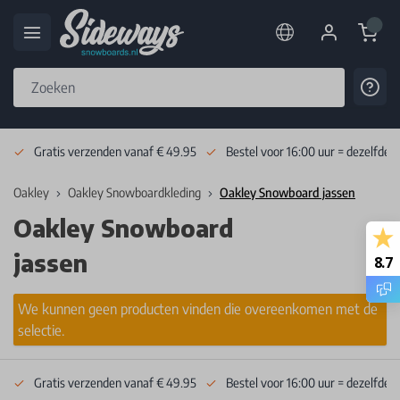
Cart
Cont
Skip to Content
Gratis verzenden vanaf € 49.95
Bestel voor 16:00 uur = dezelfde 
Oakley
Oakley Snowboardkleding
Oakley Snowboard jassen
Oakley Snowboard
jassen
8.7
We kunnen geen producten vinden die overeenkomen met de
selectie.
Gratis verzenden vanaf € 49.95
Bestel voor 16:00 uur = dezelfde 