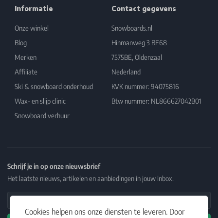
Informatie
Contact gegevens
Onze winkel
Snowboards.nl
Blog
Hinmanweg 3 BE68
Merken
7575BE, Oldenzaal
Affiliate
Nederland
Ski & snowboard onderhoud
KVK nummer: 94075816
Wax- en slijp clinic
Btw nummer: NL866627042B01
Snowboard verhuur
Schrijf je in op onze nieuwsbrief
Het laatste nieuws, artikelen en aanbiedingen in jouw inbox.
Email Address
Cookies helpen ons onze diensten te leveren. Door