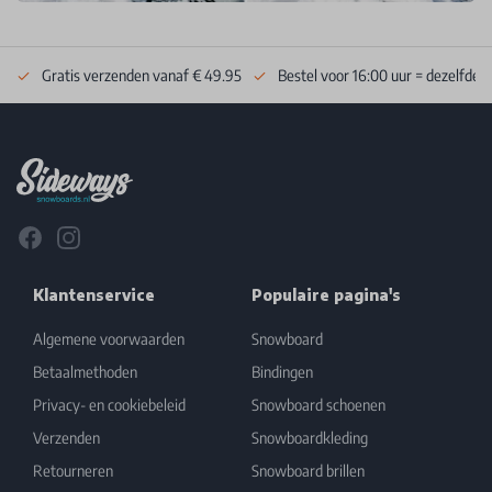
Gratis verzenden vanaf € 49.95
Bestel voor 16:00 uur = dezelfde 
Footer
Facebook
Instagram
Klantenservice
Populaire pagina's
Algemene voorwaarden
Snowboard
Betaalmethoden
Bindingen
Privacy- en cookiebeleid
Snowboard schoenen
Verzenden
Snowboardkleding
Retourneren
Snowboard brillen