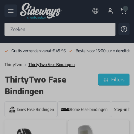
Cart
Cont
Skip to Content
Gratis verzenden vanaf € 49.95
Bestel voor 16:00 uur = dezelfde 
ThirtyTwo
ThirtyTwo Fase Bindingen
ThirtyTwo Fase
Filters
Bindingen
Jones Fase Bindingen
Rome Fase bindingen
Step-in bi