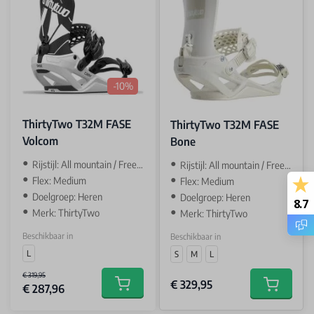
-10%
ThirtyTwo T32M FASE
ThirtyTwo T32M FASE
Volcom
Bone
Rijstijl: All mountain / Freeride
Rijstijl: All mountain / Freeride
Flex: Medium
Flex: Medium
Doelgroep: Heren
Doelgroep: Heren
8.7
Merk: ThirtyTwo
Merk: ThirtyTwo
Beschikbaar in
Beschikbaar in
L
S
M
L
€ 319,95
€ 329,95
€ 287,96
Add to cart
Add to car