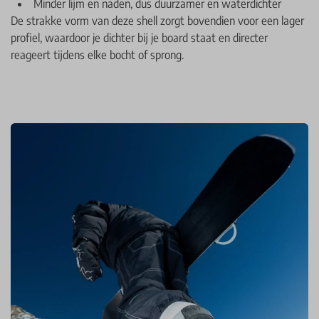
Minder lijm en naden, dus duurzamer en waterdichter
De strakke vorm van deze shell zorgt bovendien voor een lager
profiel, waardoor je dichter bij je board staat en directer
reageert tijdens elke bocht of sprong.