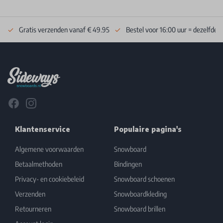
Gratis verzenden vanaf € 49.95
Bestel voor 16:00 uur = dezelfde 
Footer
Facebook
Instagram
Klantenservice
Populaire pagina's
Algemene voorwaarden
Snowboard
Betaalmethoden
Bindingen
Privacy- en cookiebeleid
Snowboard schoenen
Verzenden
Snowboardkleding
Retourneren
Snowboard brillen