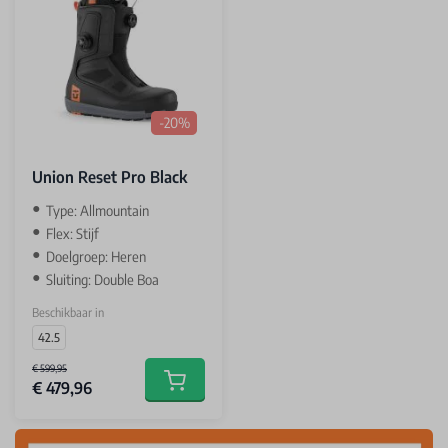
-20%
Union Reset Pro Black
Type: Allmountain
Flex: Stijf
Doelgroep: Heren
Sluiting: Double Boa
Beschikbaar in
42.5
€ 599,95
€ 479,96
Add to cart