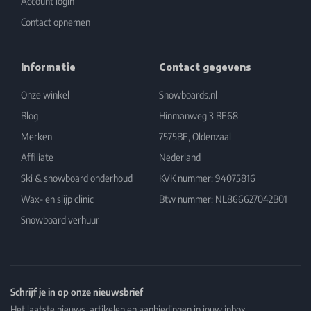
Account login
Contact opnemen
Informatie
Contact gegevens
Onze winkel
Snowboards.nl
Blog
Hinmanweg 3 BE68
Merken
7575BE, Oldenzaal
Affiliate
Nederland
Ski & snowboard onderhoud
KVK nummer: 94075816
Wax- en slijp clinic
Btw nummer: NL866627042B01
Snowboard verhuur
Schrijf je in op onze nieuwsbrief
Het laatste nieuws, artikelen en aanbiedingen in jouw inbox.