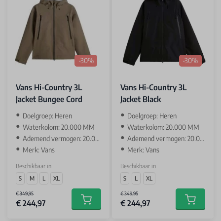
-30%
-30%
Vans Hi-Country 3L
Vans Hi-Country 3L
Jacket Bungee Cord
Jacket Black
Doelgroep: Heren
Doelgroep: Heren
Waterkolom: 20.000 MM
Waterkolom: 20.000 MM
Ademend vermogen: 20.000 GR
Ademend vermogen: 20.000 GR
Merk: Vans
Merk: Vans
Beschikbaar in
Beschikbaar in
S
M
L
XL
S
L
XL
€ 349,95
€ 349,95
€ 244,97
€ 244,97
Add to cart
Add to car