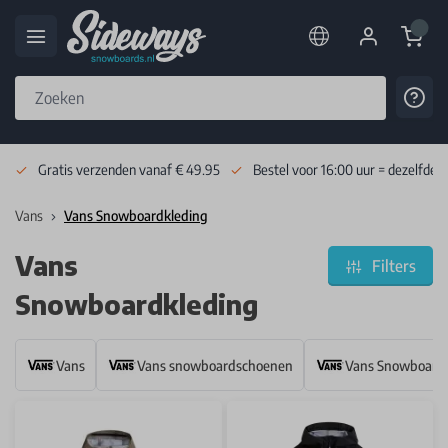
Cart
Cont
Skip to Content
Gratis verzenden vanaf € 49.95
Bestel voor 16:00 uur = dezelfde 
Vans
Vans Snowboardkleding
Vans
Filters
Snowboardkleding
Vans
Vans snowboardschoenen
Vans Snowboardk