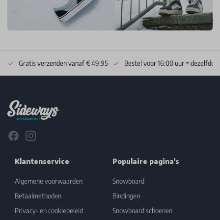
Gratis verzenden vanaf € 49.95
Bestel voor 16:00 uur = dezelfde 
Footer
Facebook
Instagram
Klantenservice
Populaire pagina's
Algemene voorwaarden
Snowboard
Betaalmethoden
Bindingen
Privacy- en cookiebeleid
Snowboard schoenen