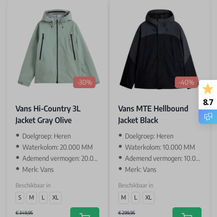
-30%
-40%
8.7
Vans Hi-Country 3L
Vans MTE Hellbound
Jacket Gray Olive
Jacket Black
Doelgroep: Heren
Doelgroep: Heren
Waterkolom: 20.000 MM
Waterkolom: 10.000 MM
Ademend vermogen: 20.000 GR
Ademend vermogen: 10.000 GR
Merk: Vans
Merk: Vans
Beschikbaar in
Beschikbaar in
S
M
L
XL
M
L
XL
€ 349,95
€ 299,95