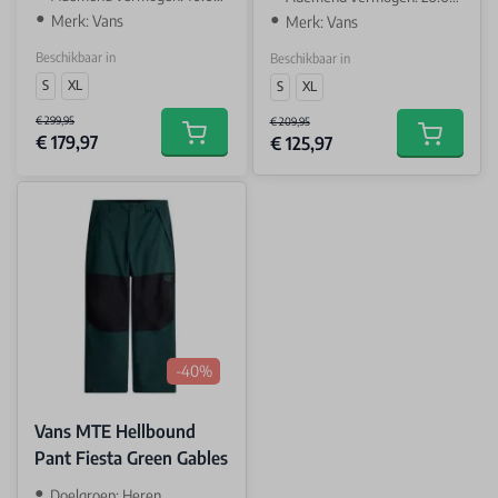
Merk: Vans
Merk: Vans
Beschikbaar in
Beschikbaar in
S
XL
S
XL
€ 299,95
€ 209,95
€ 179,97
€ 125,97
Add to cart
Add to car
-40%
Vans MTE Hellbound
Pant Fiesta Green Gables
Doelgroep: Heren