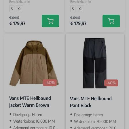
Beschikbaar in
Beschikbaar in
S
XL
S
XL
€ 299,95
€ 299,95
€ 179,97
€ 179,97
Add to cart
Add to car
-40%
-40%
Vans MTE Hellbound
Vans MTE Hellbound
Jacket Warm Brown
Pant Black
Doelgroep: Heren
Doelgroep: Heren
Waterkolom: 10.000 MM
Waterkolom: 20.000 MM
Ademend vermogen: 10.000 GR
Ademend vermogen: 20.000 GR