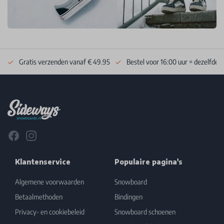
Gratis verzenden vanaf € 49.95
Bestel voor 16:00 uur = dezelfde 
Footer
Facebook
Instagram
Klantenservice
Populaire pagina's
Algemene voorwaarden
Snowboard
Betaalmethoden
Bindingen
Privacy- en cookiebeleid
Snowboard schoenen