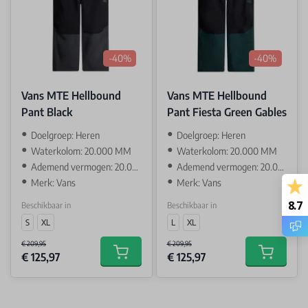
-40%
-40%
Vans MTE Hellbound
Vans MTE Hellbound
Pant Black
Pant Fiesta Green Gables
Doelgroep: Heren
Doelgroep: Heren
Waterkolom: 20.000 MM
Waterkolom: 20.000 MM
Ademend vermogen: 20.000 GR
Ademend vermogen: 20.000 GR
Merk: Vans
Merk: Vans
8.7
Beschikbaar in
Beschikbaar in
S
XL
L
XL
€ 209,95
€ 209,95
€ 125,97
€ 125,97
Add to cart
Add to car