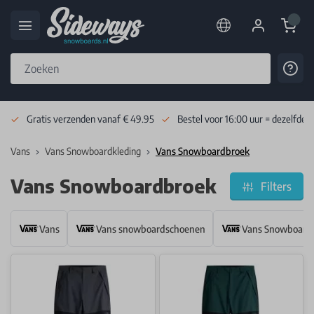
Cart
Cont
Skip to Content
Gratis verzenden vanaf € 49.95
Bestel voor 16:00 uur = dezelfde 
Vans
Vans Snowboardkleding
Vans Snowboardbroek
Vans Snowboardbroek
Filters
Vans
Vans snowboardschoenen
Vans Snowboardk