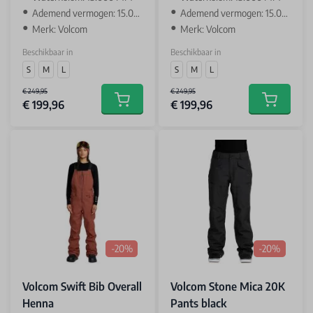
Ademend vermogen: 15.000 GR
Ademend vermogen: 15.000 GR
Merk: Volcom
Merk: Volcom
Beschikbaar in
Beschikbaar in
S
M
L
S
M
L
€ 249,95
€ 249,95
€ 199,96
€ 199,96
Add to cart
Add to car
-20%
-20%
Volcom Swift Bib Overall
Volcom Stone Mica 20K
Henna
Pants black