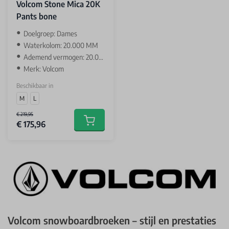
Volcom Stone Mica 20K
Pants bone
‌Doelgroep: Dames
Waterkolom: 20.000 MM
Ademend vermogen: 20.000 GR
Merk: Volcom
Beschikbaar in
M
L
€ 219,95
€ 175,96
Add to cart
Volcom snowboardbroeken – stijl en prestaties