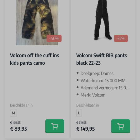
-40%
-32%
Volcom off the cuff ins
Volcom Swift BIB pants
kids pants camo
black 22-23
Doelgroep: Dames
Waterkolom: 15.000 MM
Ademend vermogen: 15.000 GR
Merk: Volcom
Beschikbaar in
Beschikbaar in
M
L
€ 149,95
€ 219,95
€ 89,95
€ 149,95
Add to cart
Add to car