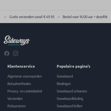
Gratis verzenden vanaf € 49.95
Bestel voor 16:00 uur = dezelfde 
Footer
Facebook
Instagram
Klantenservice
Populaire pagina's
Algemene voorwaarden
Snowboard
Betaalmethoden
Bindingen
Privacy- en cookiebeleid
Snowboard schoenen
Verzenden
Snowboardkleding
Retourneren
Snowboard brillen