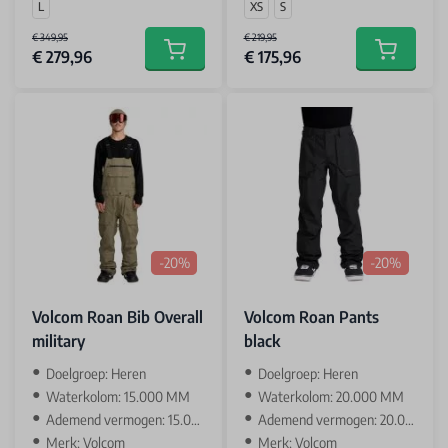
L
XS
S
€ 349,95
€ 219,95
€ 279,96
€ 175,96
Add to cart
Add to car
-20%
-20%
Volcom Roan Bib Overall
Volcom Roan Pants
military
black
Doelgroep: Heren
Doelgroep: Heren
Waterkolom: 15.000 MM
Waterkolom: 20.000 MM
Ademend vermogen: 15.000 GR
Ademend vermogen: 20.000 GR
Merk: Volcom
Merk: Volcom