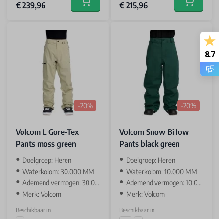
€ 239,96
€ 215,96
Add to cart
Add to car
8.7
-20%
-20%
Volcom L Gore-Tex
Volcom Snow Billow
Pants moss green
Pants black green
Doelgroep: Heren
Doelgroep: Heren
Waterkolom: 30.000 MM
Waterkolom: 10.000 MM
Ademend vermogen: 30.000 GR
Ademend vermogen: 10.000 GR
Merk: Volcom
Merk: Volcom
Beschikbaar in
Beschikbaar in