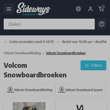
Cart
Cont
Skip to Content
Gratis verzenden vanaf € 49.95
Bestel voor 16:00 uur = dezelfde 
Volcom Snowboardkleding
Volcom Snowboardbroeken
Volcom
Filters
Snowboardbroeken
Volcom Snowboardkleding
Volcom Snowboard Jassen