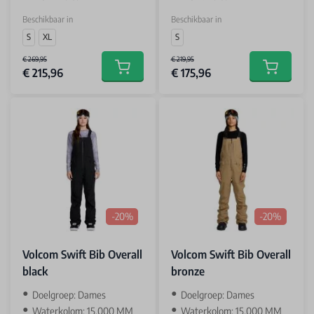
Beschikbaar in
Beschikbaar in
S
XL
S
€ 269,95
€ 219,95
€ 215,96
€ 175,96
Add to cart
Add to car
-20%
-20%
Volcom Swift Bib Overall
Volcom Swift Bib Overall
black
bronze
‌Doelgroep: Dames
‌Doelgroep: Dames
Waterkolom: 15.000 MM
Waterkolom: 15.000 MM