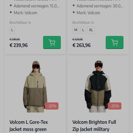
Ademend vermogen: 15.000 GR
Ademend vermogen: 30.000 GR
Merk: Volcom
Merk: Volcom
Beschikbaar in
Beschikbaar in
L
M
L
XL
€ 299,95
€ 329,95
€ 239,96
€ 263,96
Add to cart
Add to car
-20%
-20%
Volcom L Gore-Tex
Volcom Brighton Full
Jacket moss green
Zip Jacket military