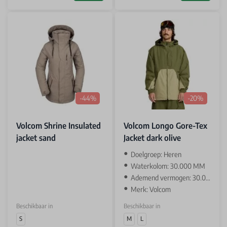
-44%
-20%
Volcom Shrine Insulated
Volcom Longo Gore-Tex
jacket sand
Jacket dark olive
‌Doelgroep: Heren
Waterkolom: 30.000 MM
Ademend vermogen: 30.000 GR
Merk: Volcom
Beschikbaar in
Beschikbaar in
S
M
L