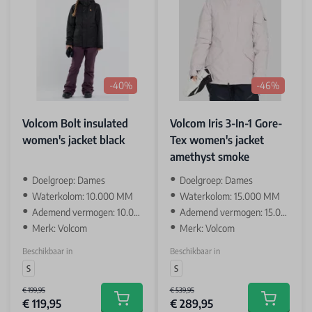
-40%
-46%
Volcom Bolt insulated
Volcom Iris 3-In-1 Gore-
women's jacket black
Tex women's jacket
amethyst smoke
Doelgroep: Dames
Doelgroep: Dames
Waterkolom: 10.000 MM
Waterkolom: 15.000 MM
Ademend vermogen: 10.000 GR
Ademend vermogen: 15.000 GR
Merk: Volcom
Merk: Volcom
Beschikbaar in
Beschikbaar in
S
S
€ 199,95
€ 539,95
€ 119,95
€ 289,95
Add to cart
Add to car