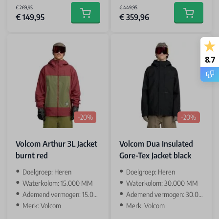
€ 269,95
€ 449,95
€ 149,95
€ 359,96
Add to cart
Add to car
8.7
-20%
-20%
Volcom Arthur 3L Jacket
Volcom Dua Insulated
burnt red
Gore-Tex Jacket black
‌Doelgroep: Heren
‌Doelgroep: Heren
Waterkolom: 15.000 MM
Waterkolom: 30.000 MM
Ademend vermogen: 15.000 GR
Ademend vermogen: 30.000 GR
Merk: Volcom
Merk: Volcom