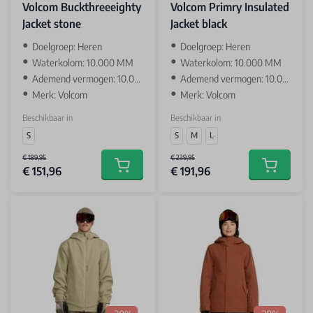
Volcom Buckthreeeighty
Volcom Primry Insulated
Jacket stone
Jacket black
‌Doelgroep: Heren
‌Doelgroep: Heren
Waterkolom: 10.000 MM
Waterkolom: 10.000 MM
Ademend vermogen: 10.000 GR
Ademend vermogen: 10.000 GR
Merk: Volcom
Merk: Volcom
Beschikbaar in
Beschikbaar in
S
S
M
L
€ 189,95
€ 239,95
€ 151,96
€ 191,96
Add to cart
Add to car