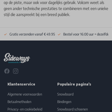
op de piste, maar ook voor dagelijks gebruik. Volcom weet als
geen ander technische prestaties te combineren met een unieke
stijl die aanspreekt bij een breed publiek.
Gratis verzenden vanaf € 49.95
Bestel voor 16:00 uur = dezelfde 
Footer
Facebook
Instagram
Klantenservice
Populaire pagina's
Algemene voorwaarden
Snowboard
Betaalmethoden
Bindingen
Privacy- en cookiebeleid
Snowboard schoenen