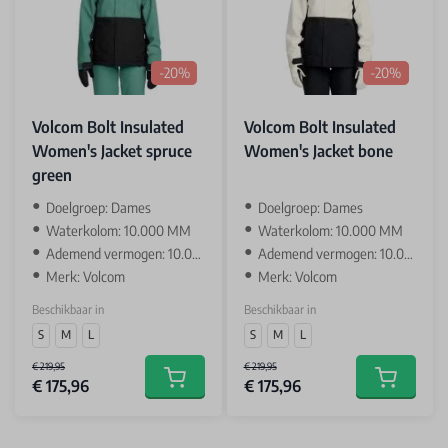
-20%
-20%
Volcom Bolt Insulated
Volcom Bolt Insulated
Women's Jacket spruce
Women's Jacket bone
green
‌Doelgroep: Dames
‌Doelgroep: Dames
Waterkolom: 10.000 MM
Waterkolom: 10.000 MM
Ademend vermogen: 10.000 GR
Ademend vermogen: 10.000 GR
Merk: Volcom
Merk: Volcom
Beschikbaar in
Beschikbaar in
S
M
L
S
M
L
€ 219,95
€ 219,95
€ 175,96
€ 175,96
Add to cart
Add to car