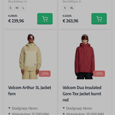
Beschikbaar in
Beschikbaar in
S
M
L
S
XL
€ 299,95
€ 329,95
€ 239,96
€ 263,96
Add to cart
Add to car
-20%
-20%
Volcom Arthur 3L Jacket
Volcom Dua Insulated
fern
Gore-Tex Jacket burnt
red
‌Doelgroep: Heren
‌Doelgroep: Heren
Waterkolom: 15.000 MM
Waterkolom: 30.000 MM