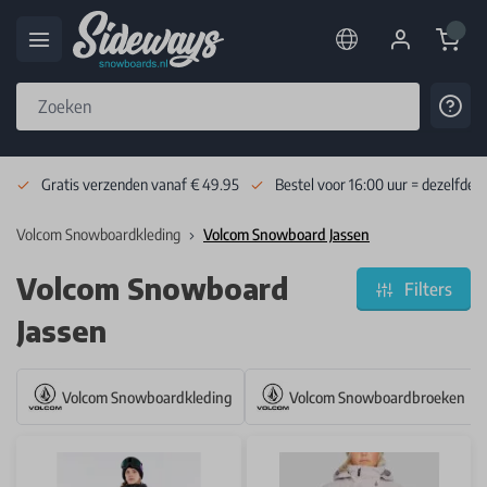
Cart
Cont
Skip to Content
Gratis verzenden vanaf € 49.95
Bestel voor 16:00 uur = dezelfde 
Volcom Snowboardkleding
Volcom Snowboard Jassen
Volcom Snowboard
Filters
Jassen
Volcom Snowboardkleding
Volcom Snowboardbroeken