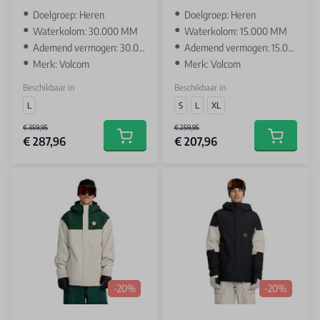
‌Doelgroep: Heren
‌Doelgroep: Heren
Waterkolom: 30.000 MM
Waterkolom: 15.000 MM
Ademend vermogen: 30.000 GR
Ademend vermogen: 15.000 GR
Merk: Volcom
Merk: Volcom
Beschikbaar in
Beschikbaar in
L
S
L
XL
€ 359,95
€ 259,95
€ 287,96
€ 207,96
Add to cart
Add to car
-20%
-20%