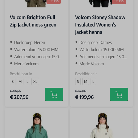
-20%
-20%
Volcom Brighton Full
Volcom Stoney Shadow
Zip Jacket moss green
Insulated Women's
Jacket henna
‌Doelgroep: Heren
‌Doelgroep: Dames
Waterkolom: 15.000 MM
Waterkolom: 15.000 MM
Ademend vermogen: 15.000 GR
Ademend vermogen: 15.000 GR
Merk: Volcom
Merk: Volcom
Beschikbaar in
Beschikbaar in
S
M
L
XL
S
M
L
€ 259,95
€ 249,95
€ 207,96
€ 199,96
Add to cart
Add to car