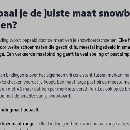
aal je de juiste maat snow
gen?
nding wordt bepaald door de maat van je snowboardschoenen.
Elke 
oor welke schoenmaten die geschikt is, meestal ingedeeld in sma
ge. Een verkeerde maatbinding geeft te veel speling of past sim
an bindingen is over het algemeen vrij consistent tussen merken maar
s te checken voordat je koopt. Een maat large past bij de meeste m
 en met 46 maar dat kan per merk iets verschillen. Let ook op de b
tie met de breedte van je
snowboard
.
bindingmaat bepaalt:
schoenmaat range
– elke binding geeft een schoenmaat range aan, 