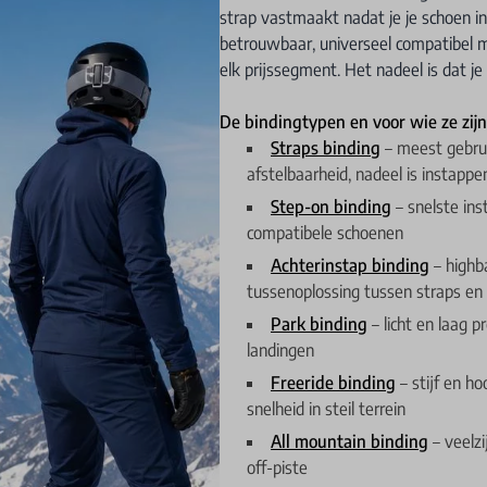
strap vastmaakt nadat je je schoen i
betrouwbaar, universeel compatibel m
elk prijssegment. Het nadeel is dat j
De bindingtypen en voor wie ze zijn
Straps binding
– meest gebrui
afstelbaarheid, nadeel is instappe
Step-on binding
– snelste ins
compatibele schoenen
Achterinstap binding
– highb
tussenoplossing tussen straps en
Park binding
– licht en laag p
landingen
Freeride binding
– stijf en h
snelheid in steil terrein
All mountain binding
– veelz
off-piste