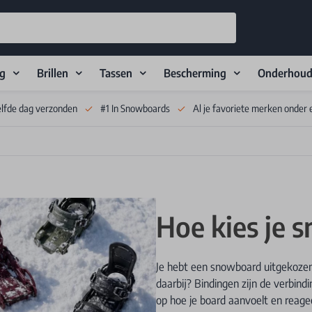
ng
Brillen
Tassen
Bescherming
Onderhou
elfde dag verzonden
#1 In Snowboards
Al je favoriete merken onder 
Hoe kies je 
Je hebt een snowboard uitgekoze
daarbij? Bindingen zijn de verbind
op hoe je board aanvoelt en reage