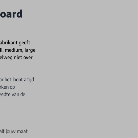
board
fabrikant geeft
ll, medium, large
pelweg niet over
 het loont altijd
erken op
reedte van de
valt jouw maat