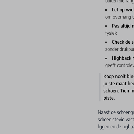
buiten die ran
Let op wid
om overhang 
Pas altijd
fysiek
Check de 
zonder drukpu
Highback 
geeft controlev
Koop nooit bin
juiste maat he
schoen. Tien m
piste.
Naast de schoengro
schoen stevig vas
liggen en de highb