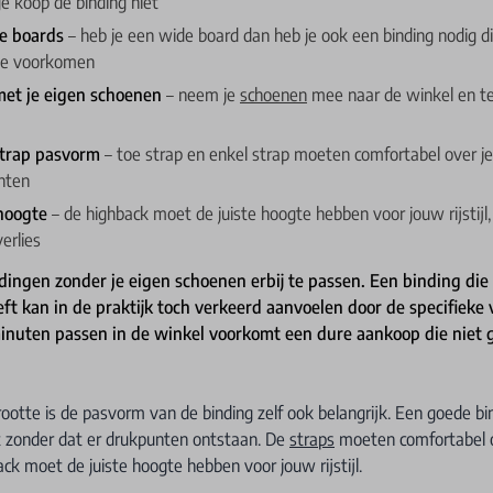
ge koop de binding niet
e boards
– heb je een wide board dan heb je ook een binding nodig d
te voorkomen
 met je eigen schoenen
– neem je
schoenen
mee naar de winkel en te
strap pasvorm
– toe strap en enkel strap moeten comfortabel over je
nten
hoogte
– de highback moet de juiste hoogte hebben voor jouw rijstijl,
erlies
dingen zonder je eigen schoenen erbij te passen. Een binding die
eft kan in de praktijk toch verkeerd aanvoelen door de specifiek
inuten passen in de winkel voorkomt een dure aankoop die niet g
otte is de pasvorm van de binding zelf ook belangrijk. Een goede bi
t zonder dat er drukpunten ontstaan. De
straps
moeten comfortabel o
ack moet de juiste hoogte hebben voor jouw rijstijl.