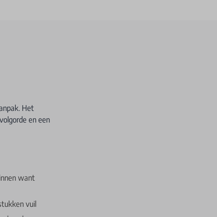
aanpak. Het
 volgorde en een
ginnen want
stukken vuil