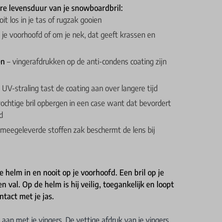
re levensduur van je snowboardbril:
it los in je tas of rugzak gooien
 je voorhoofd of om je nek, dat geeft krassen en
en
– vingerafdrukken op de anti-condens coating zijn
 UV-straling tast de coating aan over langere tijd
ochtige bril opbergen in een case want dat bevordert
d
meegeleverde stoffen zak beschermt de lens bij
p je helm in en nooit op je voorhoofd. Een bril op je
n val. Op de helm is hij veilig, toegankelijk en loopt
ntact met je jas.
aan met je vingers. De vettige afdruk van je vingers