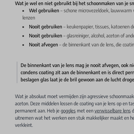
Wat je wel en niet gebruikt bij het schoonmaken van je s
Wel gebruiken
– schone microvezeldoek, lauwwarm wat
lenzen
Nooit gebruiken
– keukenpapier, tissues, katoenen do
Nooit gebruiken
– glasreiniger, alcohol, aceton of 
Nooit afvegen
– de binnenkant van de lens, die coati
De binnenkant van je lens mag je nooit afvegen, ook n
condens coating zit aan de binnenkant en is direct perm
beslagen glas laat je de bril gewoon aan de lucht drog
Wat je absoluut moet vermijden zijn agressieve schoonmaakmi
aceton. Deze middelen lossen de coating van je lens op en t
permanent aan. Heb je
goggles
met een
verwisselbare lens
d
uitnemen wat het werken een stuk makkelijker maakt en het 
verkleint.