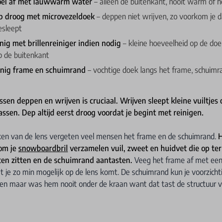
poel af met lauwwarm water
– alleen de buitenkant, nooit warm of 
p droog met microvezeldoek
– deppen niet wrijven, zo voorkom je da
esleept
inig met brillenreiniger indien nodig
– kleine hoeveelheid op de doe
 de buitenkant
inig frame en schuimrand
– vochtige doek langs het frame, schuimra
ssen deppen en wrijven is cruciaal. Wrijven sleept kleine vuiltjes 
assen. Dep altijd eerst droog voordat je begint met reinigen.
n van de lens vergeten veel mensen het frame en de schuimrand.
H
om je
snowboardbril
verzamelen vuil, zweet en huidvet die op term
ten zitten en de schuimrand aantasten.
Veeg het frame af met een
dat je zo min mogelijk op de lens komt. De schuimrand kun je voorzicht
ren maar was hem nooit onder de kraan want dat tast de structuur 