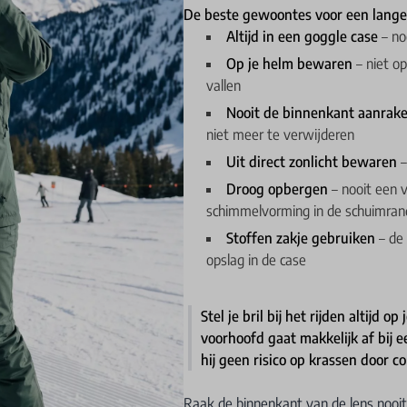
De beste gewoontes voor een lange
Altijd in een goggle case
– noo
Op je helm bewaren
– niet op
vallen
Nooit de binnenkant aanrak
niet meer te verwijderen
Uit direct zonlicht bewaren
–
Droog opbergen
– nooit een v
schimmelvorming in de schuimran
Stoffen zakje gebruiken
– de 
opslag in de case
Stel je bril bij het rijden altijd o
voorhoofd gaat makkelijk af bij ee
hij geen risico op krassen door co
Raak de binnenkant van de lens nooit 