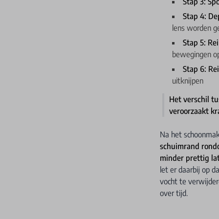
Stap 3: S
Stap 4: De
lens worden g
Stap 5: Re
bewegingen op
Stap 6: Re
uitknijpen
Het verschil tu
veroorzaakt kr
Na het schoonmake
schuimrand rond
minder prettig la
let er daarbij op 
vocht te verwijde
over tijd.