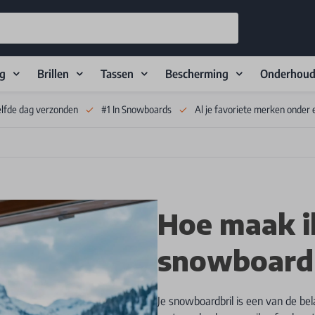
ng
Brillen
Tassen
Bescherming
Onderhou
elfde dag verzonden
#1 In Snowboards
Al je favoriete merken onder 
Hoe maak i
snowboardb
Je snowboardbril is een van de bela