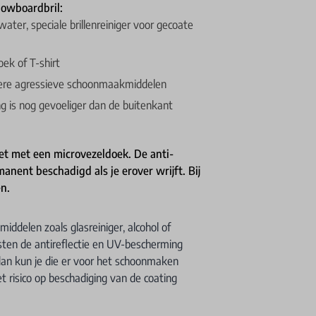
nowboardbril:
er, speciale brillenreiniger voor gecoate
ek of T-shirt
andere agressieve schoonmaakmiddelen
ng is nog gevoeliger dan de buitenkant
iet met een microvezeldoek. De anti-
anent beschadigd als je erover wrijft. Bij
en.
ddelen zoals glasreiniger, alcohol of
asten de antireflectie en UV-bescherming
an kun je die er voor het schoonmaken
risico op beschadiging van de coating