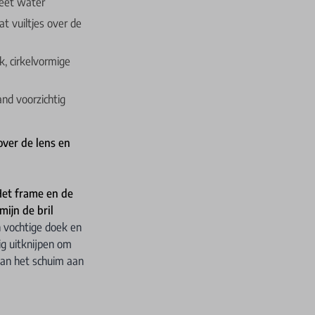
heet water
t vuiltjes over de
k, cirkelvormige
nd voorzichtig
over de lens en
et frame en de
ijn de bril
 vochtige doek en
ig uitknijpen om
van het schuim aan