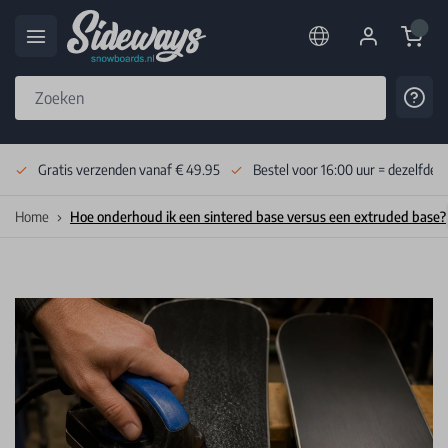
Cart
Cont
Skip to Content
Gratis verzenden vanaf € 49.95
Bestel voor 16:00 uur = dezelfde 
Home
Hoe onderhoud ik een sintered base versus een extruded base?