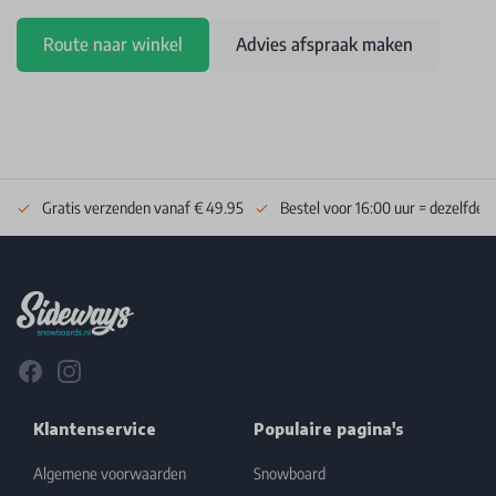
Route naar winkel
Advies afspraak maken
Gratis verzenden vanaf € 49.95
Bestel voor 16:00 uur = dezelfde 
Footer
Facebook
Instagram
Klantenservice
Populaire pagina's
Algemene voorwaarden
Snowboard