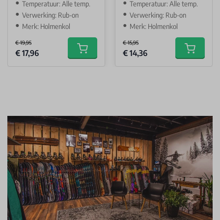
Temperatuur: Alle temp.
Temperatuur: Alle temp.
Verwerking: Rub-on
Verwerking: Rub-on
Merk: Holmenkol
Merk: Holmenkol
€ 19,95
€ 15,95
Special Price
Special Price
€ 17,96
€ 14,36
Add to cart
Add to car