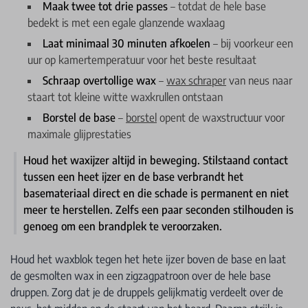
Maak twee tot drie passes
– totdat de hele base
bedekt is met een egale glanzende waxlaag
Laat minimaal 30 minuten afkoelen
– bij voorkeur een
uur op kamertemperatuur voor het beste resultaat
Schraap overtollige wax
–
wax schraper
van neus naar
staart tot kleine witte waxkrullen ontstaan
Borstel de base
–
borstel
opent de waxstructuur voor
maximale glijprestaties
Houd het waxijzer altijd in beweging. Stilstaand contact
tussen een heet ijzer en de base verbrandt het
basemateriaal direct en die schade is permanent en niet
meer te herstellen. Zelfs een paar seconden stilhouden is
genoeg om een brandplek te veroorzaken.
Houd het waxblok tegen het hete ijzer boven de base en laat
de gesmolten wax in een zigzagpatroon over de hele base
druppen. Zorg dat je de druppels gelijkmatig verdeelt over de