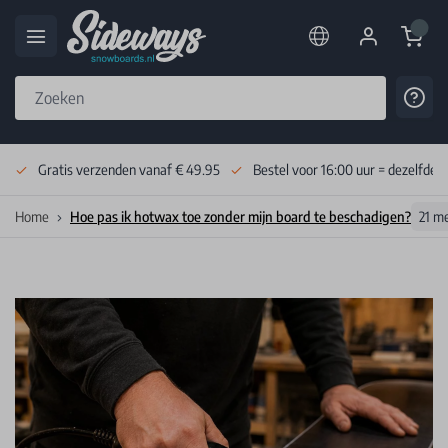
Cart
Cont
Skip to Content
Gratis verzenden vanaf € 49.95
Bestel voor 16:00 uur = dezelfde 
Home
Hoe pas ik hotwax toe zonder mijn board te beschadigen?
21 m