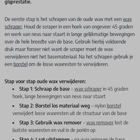
glijprestatie.
De eerste stap is het schrapen van de oude wax met een
wax
schraper
. Houd de scraper in een hoek van ongeveer 45 graden
en werk van neus naar staart in lange gelijkmatige bewegingen
over de hele breedte van de base. Gebruik hierbij voldoende
druk maar forceer niet want de scraper moet de wax
verwijderen niet het basemateriaal. Na het schrapen gebruik je
een
borstel
om de losse waxresten te verwijderen.
Stap voor stap oude wax verwijderen:
Stap 1: Schraap de base
–
wax schraper
in 45 graden
hoek, lange bewegingen van neus naar staart
Stap 2: Borstel los materiaal weg
– nylon
borstel
verwijdert losse waxresten uit de structuur van de base
Stap 3: Gebruik wax remover
–
wax remover
lost de
laatste waxresten en vuil in de poriën op
Stap 4: Laat uitdampen
– na wax remover de base