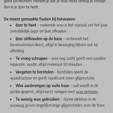
goed zal hechten. Herken je dat je wax rookt terwijl je stroopt
dan is je ijzer te heet.
De meest gemaakte fouten bij hotwaxen:
IJzer te heet
– rookende wax is het signaal, zet het ijzer
onmiddellijk lager en laat afkoelen
IJzer stilhouden op de base
– verbrandt het
basemateriaal direct, altijd in beweging blijven ook bij
afleiding
Te vroeg schrapen
– wax nog zacht geeft een zwakke
reparatie, wacht altijd minimaal 30 minuten
Vergeten te borstelen
– borstelen opent de
waxstructuur en geeft significant meer glijprestatie
Wax aanbrengen op vuile base
– vuil wordt in de
poriën geperst, altijd eerst reinigen met
wax remover
Te weinig wax gebruiken
– dunne plekken in de
waxlaag geven ongelijkmatige glijprestaties over de base