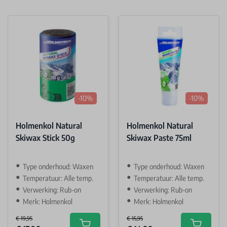
-10%
-10%
Holmenkol Natural
Holmenkol Natural
Skiwax Stick 50g
Skiwax Paste 75ml
Type onderhoud: Waxen
Type onderhoud: Waxen
Temperatuur: Alle temp.
Temperatuur: Alle temp.
Verwerking: Rub-on
Verwerking: Rub-on
Merk: Holmenkol
Merk: Holmenkol
€ 19,95
€ 15,95
Special Price
Special Price