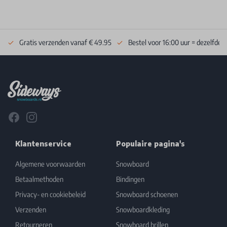
Gratis verzenden vanaf € 49.95
Bestel voor 16:00 uur = dezelfde 
Footer
Facebook
Instagram
Klantenservice
Populaire pagina's
Algemene voorwaarden
Snowboard
Betaalmethoden
Bindingen
Privacy- en cookiebeleid
Snowboard schoenen
Verzenden
Snowboardkleding
Retourneren
Snowboard brillen