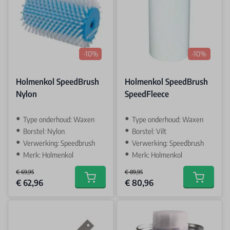
-10%
-10%
Holmenkol SpeedBrush
Holmenkol SpeedBrush
Nylon
SpeedFleece
Type onderhoud: Waxen
Type onderhoud: Waxen
Borstel: Nylon
Borstel: Vilt
Verwerking: Speedbrush
Verwerking: Speedbrush
Merk: Holmenkol
Merk: Holmenkol
€ 69,95
€ 89,95
Special Price
Special Price
€ 62,96
€ 80,96
Add to cart
Add to car