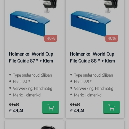
-10%
-10%
Holmenkol World Cup
Holmenkol World Cup
File Guide 87 ° + Klem
File Guide 88 ° + Klem
Type onderhoud: Slijpen
Type onderhoud: Slijpen
Hoek: 87 °
Hoek: 88 °
Verwerking: Handmatig
Verwerking: Handmatig
Merk: Holmenkol
Merk: Holmenkol
€ 54,90
€ 54,90
Special Price
Special Price
€ 49,41
€ 49,41
Add to cart
Add to car