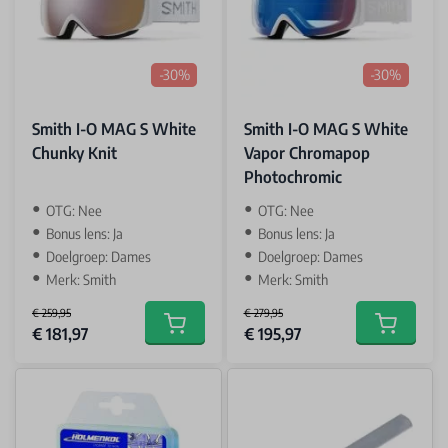
-30%
-30%
Smith I-O MAG S White
Smith I-O MAG S White
Chunky Knit
Vapor Chromapop
Photochromic
OTG: Nee
OTG: Nee
Bonus lens: Ja
Bonus lens: Ja
Doelgroep: Dames
Doelgroep: Dames
Merk: Smith
Merk: Smith
€ 259,95
€ 279,95
Special Price
Special Price
€ 181,97
€ 195,97
Add to cart
Add to car