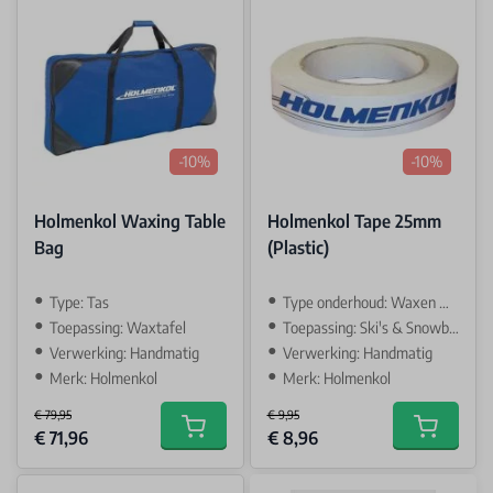
-10%
-10%
Holmenkol Waxing Table
Holmenkol Tape 25mm
Bag
(Plastic)
Type: Tas
Type onderhoud: Waxen & Slijpen
Toepassing: Waxtafel
Toepassing: Ski's & Snowboards
Verwerking: Handmatig
Verwerking: Handmatig
Merk: Holmenkol
Merk: Holmenkol
€ 79,95
€ 9,95
Special Price
Special Price
€ 71,96
€ 8,96
Add to cart
Add to car