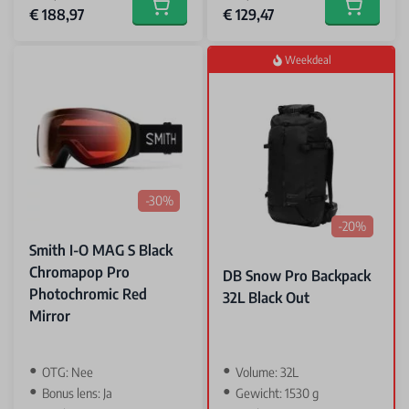
Special Price
Special Price
€ 188,97
€ 129,47
Add to cart
Add to car
Weekdeal
-30%
-20%
Smith I-O MAG S Black
Chromapop Pro
DB Snow Pro Backpack
Photochromic Red
32L Black Out
Mirror
OTG: Nee
Volume: 32L
Bonus lens: Ja
Gewicht: 1530 g