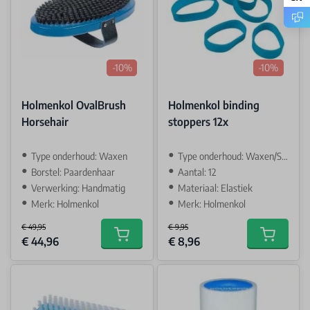
-10%
-10%
Holmenkol OvalBrush
Holmenkol binding
Horsehair
stoppers 12x
Type onderhoud: Waxen
Type onderhoud: Waxen/Slijpen
Borstel: Paardenhaar
Aantal: 12
Verwerking: Handmatig
Materiaal: Elastiek
Merk: Holmenkol
Merk: Holmenkol
€ 49,95
€ 9,95
Special Price
Special Price
€ 44,96
€ 8,96
Add to cart
Add to car