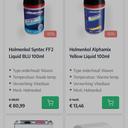
-10%
-10%
Holmenkol Syntec FF2
Holmenkol Alphamix
Liquid BLU 100ml
Yellow Liquid 100ml
Type onderhoud: Waxen
Type onderhoud: Waxen
Temperatuur: Koude temp.
Temperatuur: Warme temp.
Verwerking: Vloeibaar
Verwerking: Vloeibaar
Merk: Holmenkol
Merk: Holmenkol
€ 89,99
€ 14,95
Special Price
Special Price
€ 80,99
€ 13,46
Add to cart
Add to car