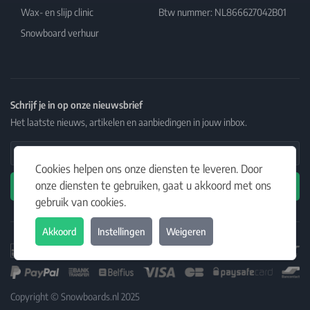
Wax- en slijp clinic
Btw nummer: NL866627042B01
Snowboard verhuur
Schrijf je in op onze nieuwsbrief
Het laatste nieuws, artikelen en aanbiedingen in jouw inbox.
Email Address
Cookies helpen ons onze diensten te leveren. Door
onze diensten te gebruiken, gaat u akkoord met ons
Abonneren
gebruik van cookies.
Akkoord
Instellingen
Weigeren
Copyright © Snowboards.nl 2025