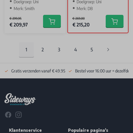
Doelgroep: Uni
Doelgroep: Uni
Merk: Smith
Merk: DB
€ 299,95
€ 269,00
Special Price
Special Price
€ 209,97
€ 215,20
Add to cart
Add to car
1
2
3
4
5
You're currently reading page
Pagina
Pagina
Pagina
Pagina
Gratis verzenden vanaf € 49.95
Bestel voor 16:00 uur = dezelfde 
Footer
Facebook
Instagram
Klantenservice
Populaire pagina's