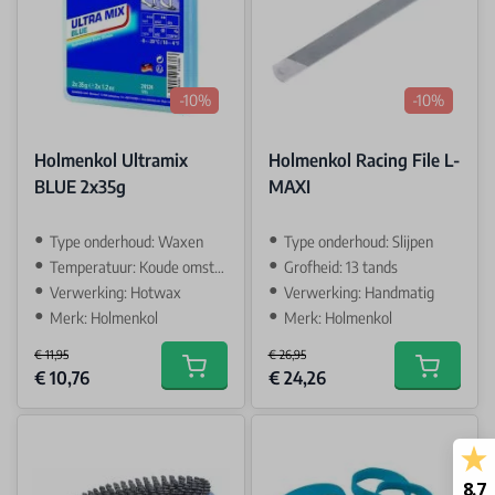
-10%
-10%
Holmenkol Ultramix
Holmenkol Racing File L-
BLUE 2x35g
MAXI
Type onderhoud: Waxen
Type onderhoud: Slijpen
Temperatuur: Koude omstandigehden
Grofheid: 13 tands
Verwerking: Hotwax
Verwerking: Handmatig
Merk: Holmenkol
Merk: Holmenkol
€ 11,95
€ 26,95
Special Price
Special Price
€ 10,76
€ 24,26
Add to cart
Add to car
8.7