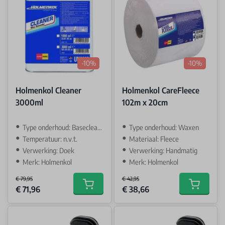
-10%
-10%
Holmenkol Cleaner
Holmenkol CareFleece
3000ml
102m x 20cm
Type onderhoud: Basecleaner
Type onderhoud: Waxen
Temperatuur: n.v.t.
Materiaal: Fleece
Verwerking: Doek
Verwerking: Handmatig
Merk: Holmenkol
Merk: Holmenkol
€ 79,95
€ 42,95
Special Price
Special Price
€ 71,96
€ 38,66
Add to cart
Add to car