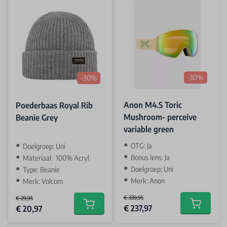
-30%
-30%
Anon M4.S Toric
Poederbaas Royal Rib
Mushroom- perceive
Beanie Grey
variable green
OTG: Ja
Doelgroep: Uni
Bonus lens: Ja
Materiaal: 100% Acryl
Doelgroep: Uni
Type: Beanie
Merk: Anon
Merk: Volcom
€ 339,95
€ 29,95
Special Price
Special Price
€ 237,97
Add to car
€ 20,97
Add to cart