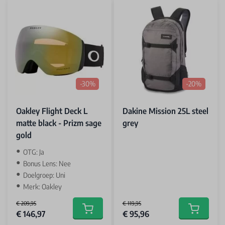
-30%
-20%
Oakley Flight Deck L
Dakine Mission 25L steel
matte black - Prizm sage
grey
gold
OTG: Ja
Bonus Lens: Nee
Doelgroep: Uni
Merk: Oakley
€ 209,95
€ 119,95
Special Price
Special Price
€ 146,97
€ 95,96
Add to cart
Add to car