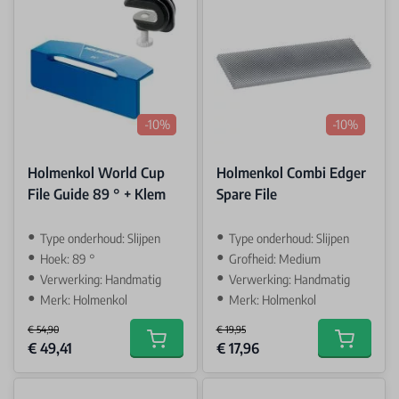
-10%
-10%
Holmenkol World Cup
Holmenkol Combi Edger
File Guide 89 ° + Klem
Spare File
Type onderhoud: Slijpen
Type onderhoud: Slijpen
Hoek: 89 °
Grofheid: Medium
Verwerking: Handmatig
Verwerking: Handmatig
Merk: Holmenkol
Merk: Holmenkol
€ 54,90
€ 19,95
Special Price
Special Price
€ 49,41
€ 17,96
Add to cart
Add to car