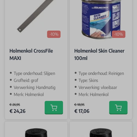
-10%
-10%
Holmenkol CrossFile
Holmenkol Skin Cleaner
MAXI
100ml
Type onderhoud: Slijpen
Type onderhoud: Reinigen
Grofheid: grof
Type: Skins
Verwerking: Handmatig
Verwerking: vloeibaar
Merk: Holmenkol
Merk: Holmenkol
€ 26,95
€ 18,95
Special Price
Special Price
€ 24,26
€ 17,06
Add to cart
Add to car