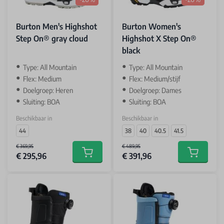
Burton Men's Highshot
Burton Women's
Step On® gray cloud
Highshot X Step On®
black
Type: All Mountain
Type: All Mountain
Flex: Medium
Flex: Medium/stijf
Doelgroep: Heren
Doelgroep: Dames
Sluiting: BOA
Sluiting: BOA
Beschikbaar in
Beschikbaar in
44
38
40
40.5
41.5
€ 369,95
€ 489,95
€ 295,96
€ 391,96
Add to cart
Add to car