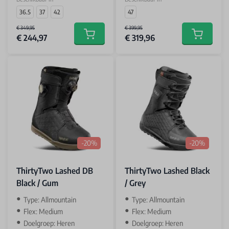
36.5
37
42
47
€ 349,95
€ 399,95
€ 244,97
€ 319,96
Add to cart
Add to car
-20%
-20%
ThirtyTwo Lashed DB
ThirtyTwo Lashed Black
Black / Gum
/ Grey
Type: Allmountain
Type: Allmountain
Flex: Medium
Flex: Medium
Doelgroep: Heren
Doelgroep: Heren