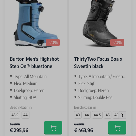
-20%
-20%
Burton Men's Highshot
ThirtyTwo Focus Boa x
Step On® bluestone
Sweetin black
Type: All Mountain
Type: Allmountain / Freeride
Flex: Medium
Flex: Stijf
Doelgroep: Heren
Doelgroep: Heren
Sluiting: BOA
Sluiting: Double Boa
Beschikbaar in
Beschikbaar in
43.5
44
43
44
44.5
45
45.5
€ 369,95
€ 579,95
€ 295,96
€ 463,96
Add to cart
Add to car