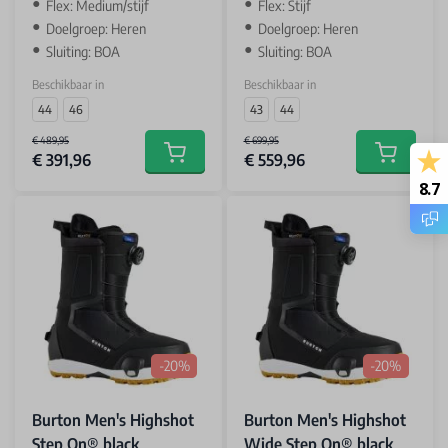
Flex: Medium/stijf
Flex: Stijf
Doelgroep: Heren
Doelgroep: Heren
Sluiting: BOA
Sluiting: BOA
Beschikbaar in
Beschikbaar in
44
46
43
44
€ 489,95
€ 699,95
€ 391,96
€ 559,96
Add to cart
Add to car
8.7
-20%
-20%
Burton Men's Highshot
Burton Men's Highshot
Step On® black
Wide Step On® black