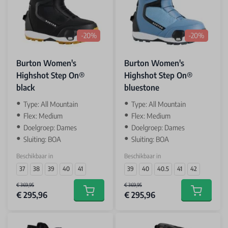
-20%
-20%
Burton Women's
Burton Women's
Highshot Step On®
Highshot Step On®
black
bluestone
Type: All Mountain
Type: All Mountain
Flex: Medium
Flex: Medium
Doelgroep: Dames
Doelgroep: Dames
Sluiting: BOA
Sluiting: BOA
Beschikbaar in
Beschikbaar in
37
38
39
40
41
39
40
40.5
41
42
€ 369,95
€ 369,95
€ 295,96
€ 295,96
Add to cart
Add to car