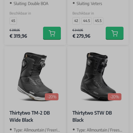
Sluiting: Double BOA
Sluiting: Veters
Beschikbaar in
Beschikbaar in
45
42
44.5
45.5
€ 399,95
€ 349,95
€ 319,96
€ 279,96
Add to cart
Add to car
-20%
-20%
Thirtytwo TM-2 DB
Thirtytwo STW DB
Wide Black
Black
Type: Allmountain / Freeride
Type: Allmountain / Freestyle