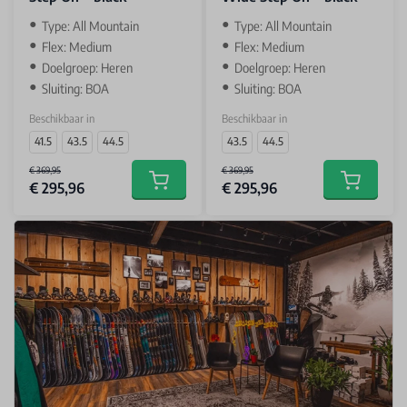
Type: All Mountain
Type: All Mountain
Flex: Medium
Flex: Medium
Doelgroep: Heren
Doelgroep: Heren
Sluiting: BOA
Sluiting: BOA
Beschikbaar in
Beschikbaar in
41.5
43.5
44.5
43.5
44.5
€ 369,95
€ 369,95
€ 295,96
€ 295,96
Add to cart
Add to car