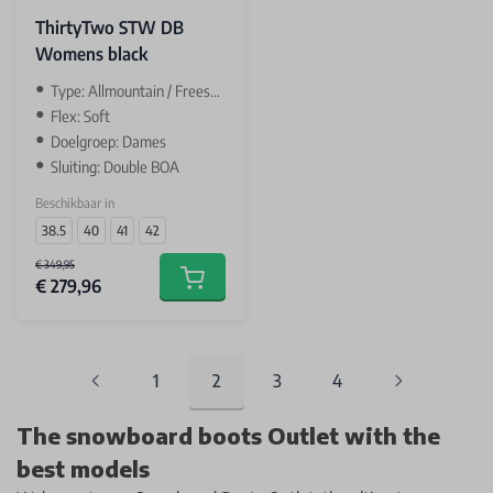
ThirtyTwo STW DB
Womens black
Type: Allmountain / Freestyle
Flex: Soft
Doelgroep: Dames
Sluiting: Double BOA
Beschikbaar in
38.5
40
41
42
€ 349,95
€ 279,96
Add to cart
1
2
3
4
Pagina
You're currently reading page
Pagina
Pagina
The snowboard boots Outlet with the
best
models