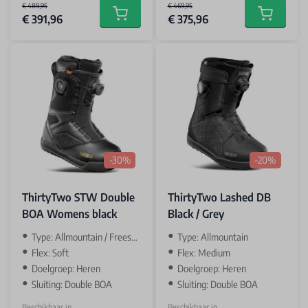
€ 489,95
€ 469,95
€ 391,96
€ 375,96
Add to cart
Add to car
-30%
-20%
ThirtyTwo STW Double
ThirtyTwo Lashed DB
BOA Womens black
Black / Grey
Type: Allmountain / Freestyle
Type: Allmountain
Flex: Soft
Flex: Medium
Doelgroep: Heren
Doelgroep: Heren
Sluiting: Double BOA
Sluiting: Double BOA
Beschikbaar in
Beschikbaar in