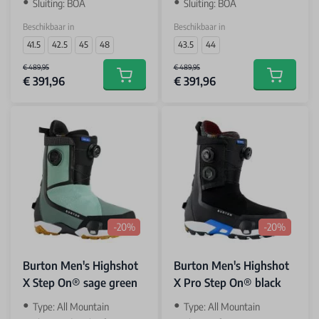
Sluiting: BOA
Sluiting: BOA
Beschikbaar in
Beschikbaar in
41.5
42.5
45
48
43.5
44
€ 489,95
€ 489,95
€ 391,96
€ 391,96
Add to cart
Add to car
-20%
-20%
Burton Men's Highshot
Burton Men's Highshot
X Step On® sage green
X Pro Step On® black
Type: All Mountain
Type: All Mountain