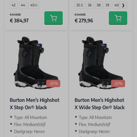
42
44
45⅓
35.5
36
38
39
40
€ 549,95
€ 349,95
€ 384,97
€ 279,96
Add to cart
Add to car
-20%
-20%
Burton Men's Highshot
Burton Men's Highshot
X Step On® black
X Wide Step On® black
Type: All Mountain
Type: All Mountain
Flex: Medium/stijf
Flex: Medium/stijf
Doelgroep: Heren
Doelgroep: Heren