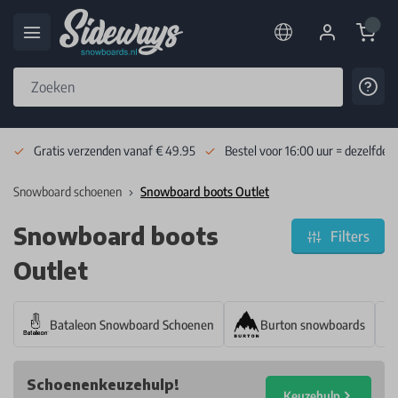
Cart
Cont
Skip to Content
Gratis verzenden vanaf € 49.95
Bestel voor 16:00 uur = dezelfde 
Snowboard schoenen
Snowboard boots Outlet
Snowboard boots
Filters
Outlet
Bataleon Snowboard Schoenen
Burton snowboards
Schoenenkeuzehulp!
Keuzehulp