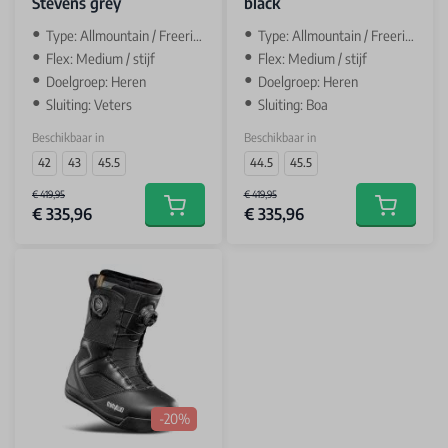
Stevens grey
black
Type: Allmountain / Freeride
Type: Allmountain / Freeride
Flex: Medium / stijf
Flex: Medium / stijf
Doelgroep: Heren
Doelgroep: Heren
Sluiting: Veters
Sluiting: Boa
Beschikbaar in
Beschikbaar in
42
43
45.5
44.5
45.5
€ 419,95
€ 419,95
€ 335,96
€ 335,96
Add to cart
Add to car
-20%