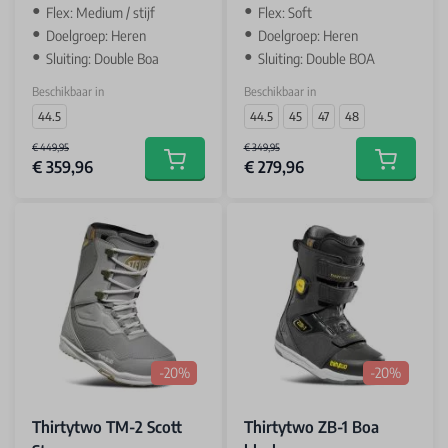
Flex: Medium / stijf
Flex: Soft
Doelgroep: Heren
Doelgroep: Heren
Sluiting: Double Boa
Sluiting: Double BOA
Beschikbaar in
Beschikbaar in
44.5
44.5
45
47
48
€ 449,95
€ 349,95
€ 359,96
€ 279,96
Add to cart
Add to car
-20%
-20%
Thirtytwo TM-2 Scott
Thirtytwo ZB-1 Boa