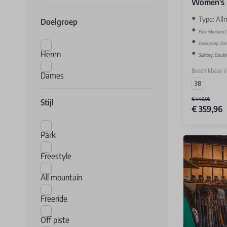
Women's 
Type: All
Doelgroep
Flex: Medium / 
Doelgroep: Da
Heren
Sluiting: Doub
Beschikbaar i
Dames
38
€ 449,95
Stijl
€ 359,96
Park
Freestyle
All mountain
Freeride
Off piste