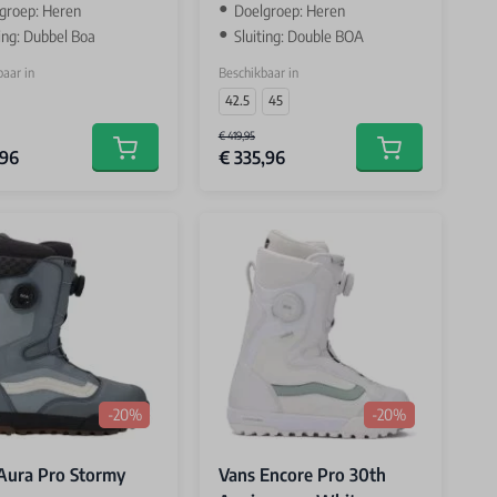
groep: Heren
Doelgroep: Heren
ting: Dubbel Boa
Sluiting: Double BOA
aar in
Beschikbaar in
42.5
45
€ 419,95
,96
€ 335,96
Add to cart
Add to cart
-20%
-20%
Aura Pro Stormy
Vans Encore Pro 30th