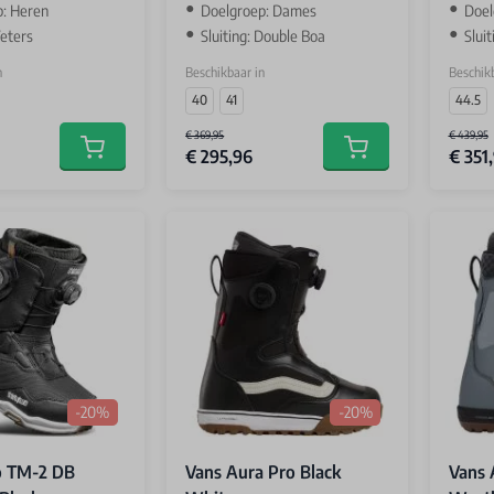
p: Heren
Doelgroep: Dames
Doel
Veters
Sluiting: Double Boa
Slui
n
Beschikbaar in
Beschikb
40
41
44.5
€ 369,95
€ 439,95
€ 295,96
€ 351
Add to cart
Add to cart
-20%
-20%
o TM-2 DB
Vans Aura Pro Black
Vans 