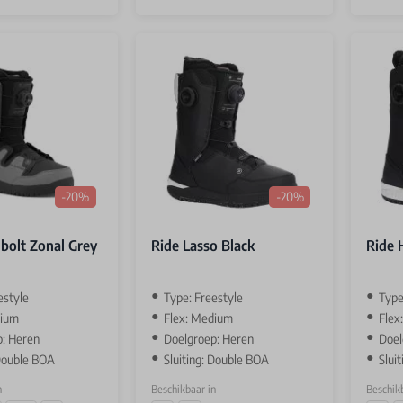
-20%
-20%
bolt Zonal Grey
Ride Lasso Black
Ride 
estyle
Type: Freestyle
Type
dium
Flex: Medium
Flex
p: Heren
Doelgroep: Heren
Doel
 Double BOA
Sluiting: Double BOA
Slui
n
Beschikbaar in
Beschikb