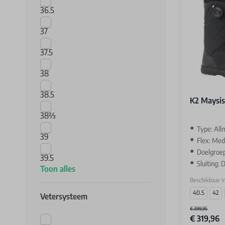
36.5
37
37.5
38
38.5
K2 Maysis
38⅔
Type: All
39
Flex: Me
Doelgroe
39.5
Sluiting:
Toon alles
Beschikbaar i
40.5
42
Vetersysteem
€ 399,95
€ 319,96