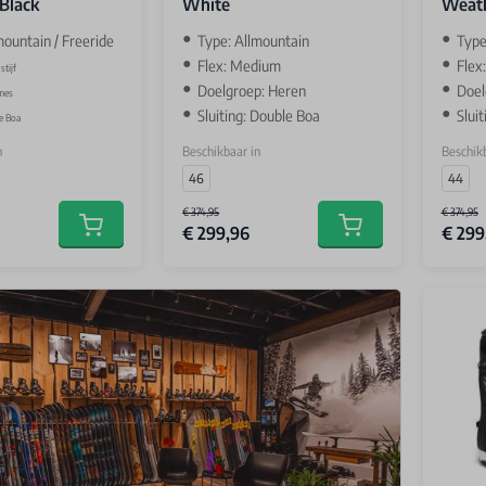
Black
White
Weat
mountain / Freeride
Type: Allmountain
Type
Flex: Medium
Flex
stijf
Doelgroep: Heren
Doel
mes
Sluiting: Double Boa
Slui
le Boa
n
Beschikbaar in
Beschikb
46
44
€ 374,95
€ 374,95
€ 299,96
€ 299
Add to cart
Add to cart