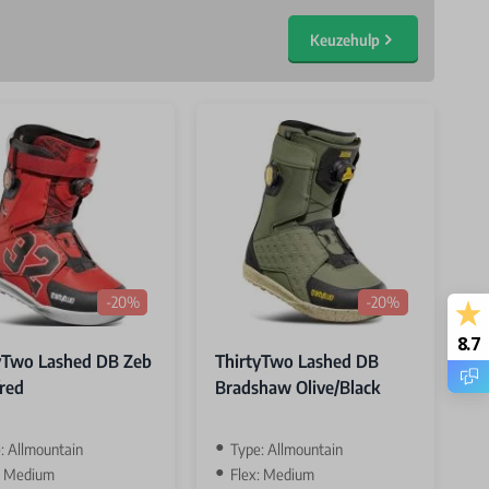
Keuzehulp
-20%
-20%
8.7
yTwo Lashed DB Zeb
ThirtyTwo Lashed DB
/red
Bradshaw Olive/Black
: Allmountain
Type: Allmountain
: Medium
Flex: Medium