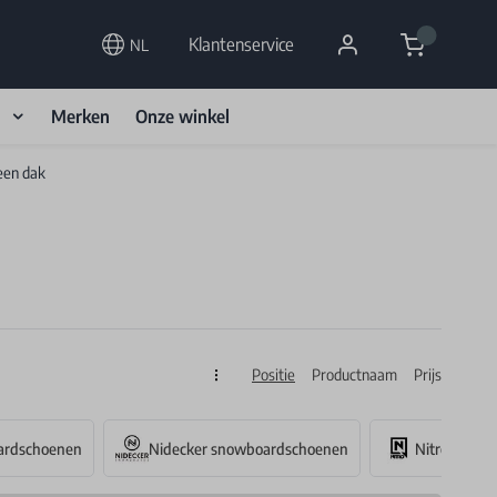
Cart
Klantenservice
NL
d
Merken
Onze winkel
een dak
Positie
Productnaam
Prijs
Sorteren op
ardschoenen
Nidecker snowboardschoenen
Nitro snow