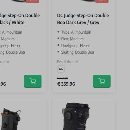
dge Step-On Double
DC Judge Step-On Double
lack / White
Boa Dark Grey / Grey
: Allmountain
Type: Allmountain
: Medium
Flex: Medium
groep: Heren
Doelgroep: Heren
ting: Double Boa
Sluiting: Double Boa
aar in
Beschikbaar in
46
€ 449,95
,96
€ 359,96
Add to cart
Add to cart