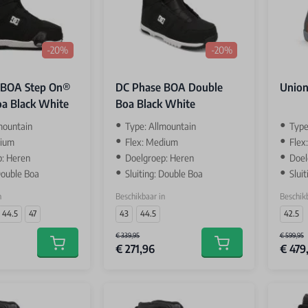
-20%
-20%
 BOA Step On®
DC Phase BOA Double
Union
a Black White
Boa Black White
lmountain
Type: Allmountain
Type
dium
Flex: Medium
Flex:
p: Heren
Doelgroep: Heren
Doel
 Double Boa
Sluiting: Double Boa
Slui
n
Beschikbaar in
Beschikb
44.5
47
43
44.5
42.5
€ 339,95
€ 599,95
€ 271,96
€ 479
Add to cart
Add to cart