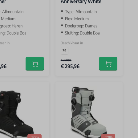
her
Anniversary White
: Allmountain
Type: Allmountain
: Medium
Flex: Medium
groep: Heren
Doelgroep: Dames
ting: Double Boa
Sluiting: Double Boa
aar in
Beschikbaar in
39
€ 369,95
,96
€ 295,96
Add to cart
Add to cart
-20%
-20%