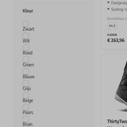
Doelgroe
Sluiting: 
Kleur
Beschikbaar i
44.5
Zwart
€ 329,95
€ 263,96
Wit
Rood
Groen
Blauw
Grijs
Beige
Paars
ThirtyTw
Bruin