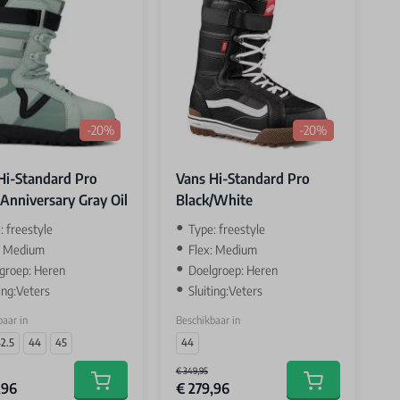
-20%
-20%
Hi-Standard Pro
Vans Hi-Standard Pro
Anniversary Gray Oil
Black/White
: freestyle
Type: freestyle
: Medium
Flex: Medium
groep: Heren
Doelgroep: Heren
ting:Veters
Sluiting:Veters
aar in
Beschikbaar in
2.5
44
45
44
€ 349,95
,96
€ 279,96
Add to cart
Add to cart