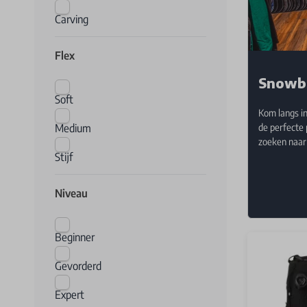
Carving
Flex
Snowb
Soft
Kom langs in
Medium
de perfecte
zoeken naar 
Stijf
Niveau
Beginner
Gevorderd
Expert