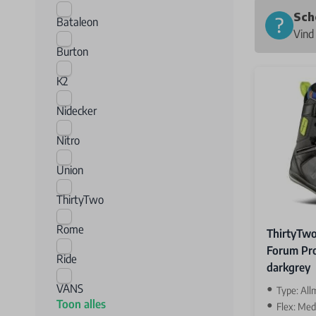
Sch
Bataleon
Vind
Burton
K2
Nidecker
Nitro
Union
ThirtyTwo
Rome
ThirtyTwo
Forum Pro
Ride
darkgrey
VANS
Type: All
Toon alles
Flex: Me