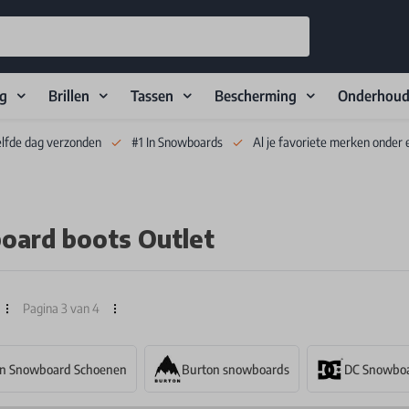
ng
Brillen
Tassen
Bescherming
Onderhou
elfde dag verzonden
#1 In Snowboards
Al je favoriete merken onder 
oard boots Outlet
Pagina 3 van 4
on Snowboard Schoenen
Burton snowboards
DC Snowbo