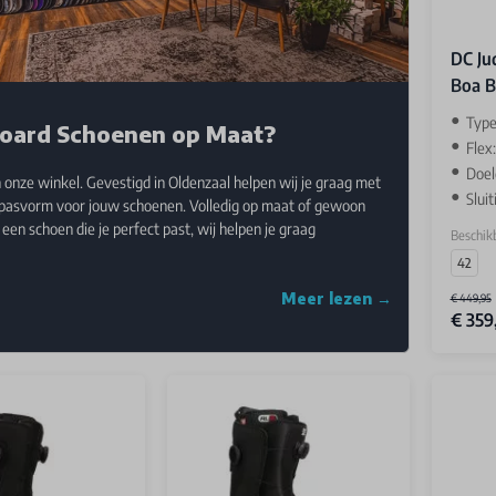
DC Ju
Boa B
Type
oard Schoenen op Maat?
Flex
Doel
 onze winkel. Gevestigd in Oldenzaal helpen wij je graag met
Slui
 pasvorm voor jouw schoenen. Volledig op maat of gewoon
een schoen die je perfect past, wij helpen je graag
Beschikb
42
Meer lezen →
€ 449,95
€ 359