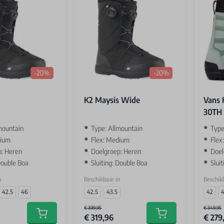
-20%
-20%
K2 Maysis Wide
Vans 
30TH 
mountain
Type: Allmountain
Type
dium
Flex: Medium
Flex
p: Heren
Doelgroep: Heren
Doel
 Double Boa
Sluiting: Double Boa
Slui
n
Beschikbaar in
Beschikb
42.5
46
42.5
43.5
42
4
€ 399,95
€ 349,95
€ 319,96
€ 279
Add to cart
Add to cart