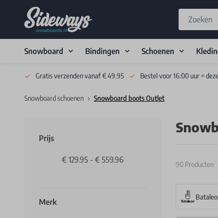
Snowboard
Bindingen
Schoenen
Kledi
Skip to Content
Gratis verzenden vanaf € 49.95
Bestel voor 16:00 uur = dez
Snowboard schoenen
Snowboard boots Outlet
Snowb
Prijs
€ 129.95
-
€ 559.96
90
Producten
Batale
Merk