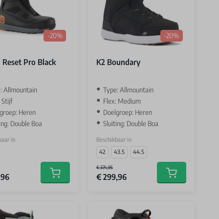
-20%
-20%
 Reset Pro Black
K2 Boundary
: Allmountain
Type: Allmountain
 Stijf
Flex: Medium
groep: Heren
Doelgroep: Heren
ting: Double Boa
Sluiting: Double Boa
aar in
Beschikbaar in
42
43.5
44.5
€ 374,95
,96
€ 299,96
Add to cart
Add to cart