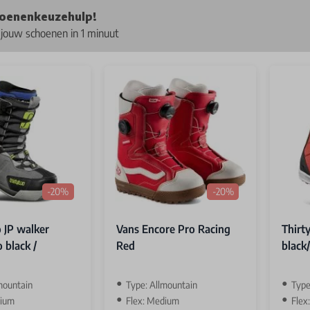
oenenkeuzehulp!
 jouw schoenen in 1 minuut
-20%
-20%
 JP walker
Vans Encore Pro Racing
Thirt
 black /
Red
black
mountain
Type: Allmountain
Type
dium
Flex: Medium
Flex