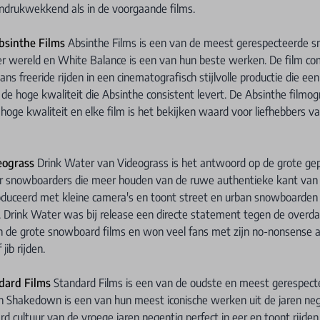
 indrukwekkend als in de voorgaande films.
bsinthe Films
Absinthe Films is een van de meest gerespecteerde 
er wereld en White Balance is een van hun beste werken. De film c
s freeride rijden in een cinematografisch stijlvolle productie die ee
 de hoge kwaliteit die Absinthe consistent levert. De Absinthe filmogr
oge kwaliteit en elke film is het bekijken waard voor liefhebbers va
eograss
Drink Water van Videograss is het antwoord op de grote gep
or snowboarders die meer houden van de ruwe authentieke kant van d
oduceerd met kleine camera's en toont street en urban snowboarden 
n. Drink Water was bij release een directe statement tegen de overd
n de grote snowboard films en won veel fans met zijn no-nonsense 
jib rijden.
dard Films
Standard Films is een van de oudste en meest gerespec
n Shakedown is een van hun meest iconische werken uit de jaren neg
 cultuur van de vroege jaren negentig perfect in eer en toont rijden 