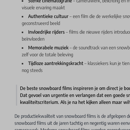
Sterke cinematografie
– camerawerk, belichting en m
visuele ervaring maakt
Authentieke cultuur
– een film die de werkelijke sno
geconstrueerd beeld
Invloedrijke rijders
– films die nieuwe rijders introdu
beïnvloeden
Memorabele muziek
– de soundtrack van een snowboar
zelf voor de totale beleving
Tijdloze aantrekkingskracht
– klassiekers kun je tien
nog steeds
De beste snowboard films inspireren je om direct je bo
Dat gevoel van urgentie en verlangen dat een goede sn
kwaliteitscriterium. Als je na het kijken alleen maar wil
De productiekwaliteit van snowboard films is de afgelopen 
snowboard films uit de jaren tachtig en negentig waren een
camerawerk. Moderne snowboard films worden geproduceerd 