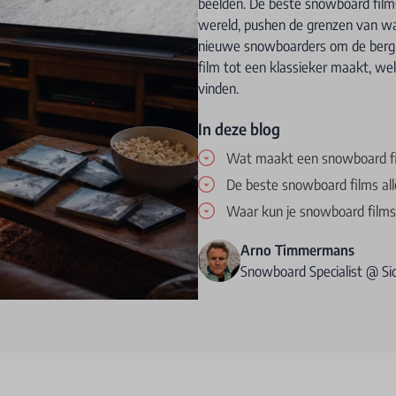
beelden. De beste snowboard films
wereld, pushen de grenzen van wa
nieuwe snowboarders om de berg 
film tot een klassieker maakt, we
vinden.
In deze blog
Wat maakt een snowboard fi
De beste snowboard films alle
Waar kun je snowboard films 
Arno Timmermans
Snowboard Specialist @ S