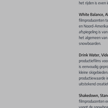
het rijden is even
White Balance, A
filmproducenten t
en Noord-Amerikaan
afspiegeling is van
het algemeen van h
snowboarden.
Drink Water, Vid
productiefilms vo
is eenvoudig gepr
kleine skigebiede
productiewaarde i
uitstekend creatief 
Shakedown, Stan
filmproducenten e
vangt de snowboard