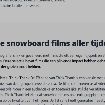
culaire locaties ter wereld.
e snowboard films aller tij
rafie is rijk en gevarieerd met films die elk een eigen tijdperk en st
n.
Deze selectie bevat films die een blijvende impact hebben geh
rder gezien moet hebben.
hree, Think Thank
De TB serie van Think Thank is een van de meest
ies van de afgelopen twee decennia. De films combineren creativite
reestyle rijden in een authentieke en toegankelijke stijl die ver afsta
lms. Think Thank liet zien dat snowboard films ook leuk, grappig en cr
n op de kwaliteit van het rijden. De TB serie heeft generaties freesty