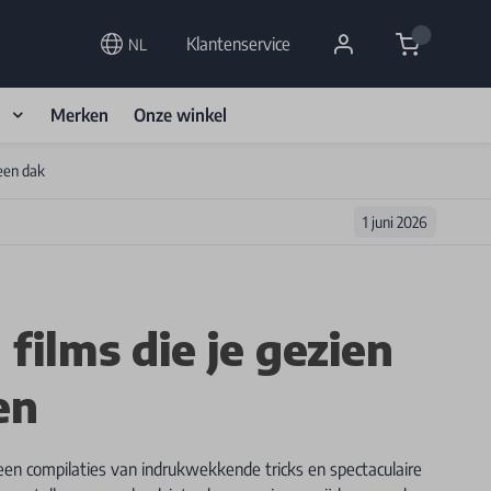
Cart
Klantenservice
NL
d
Merken
Onze winkel
een dak
1 juni 2026
ilms die je gezien
en
een compilaties van indrukwekkende tricks en spectaculaire