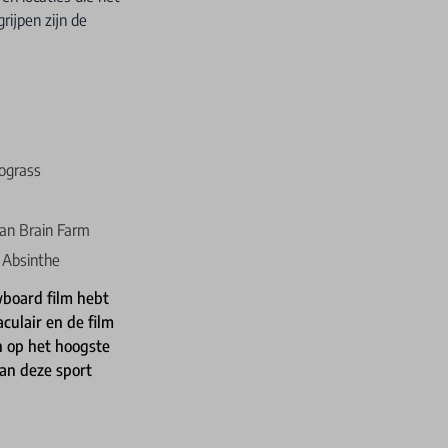
rijpen zijn de
ograss
van Brain Farm
n Absinthe
owboard film hebt
culair en de film
n op het hoogste
aan deze sport