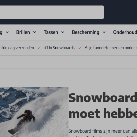
ng
Brillen
Tassen
Bescherming
Onderhou
elfde dag verzonden
#1 In Snowboards
Al je favoriete merken onder 
Snowboard f
moet hebb
Snowboard films zijn meer dan all