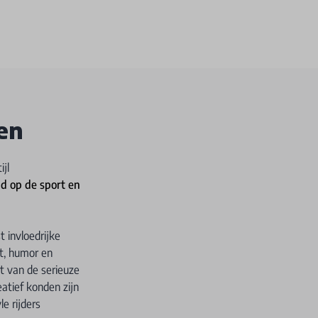
den
ijl
ad op de sport en
 invloedrijke
it, humor en
at van de serieuze
eatief konden zijn
le rijders