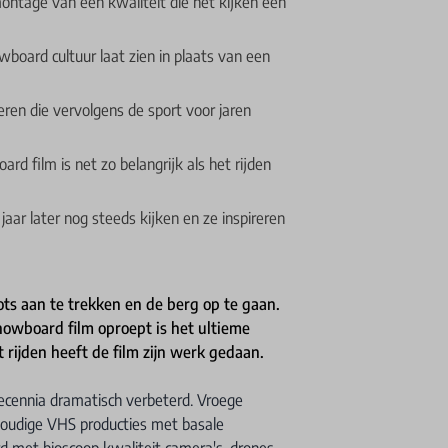
ontage van een kwaliteit die het kijken een
wboard cultuur laat zien in plaats van een
ceren die vervolgens de sport voor jaren
d film is net zo belangrijk als het rijden
 jaar later nog steeds kijken en ze inspireren
ots aan te trekken en de berg op te gaan.
owboard film oproept is het ultieme
t rijden heeft de film zijn werk gedaan.
decennia dramatisch verbeterd. Vroege
voudige VHS producties met basale
met bioscoop kwaliteit camera's, drones,