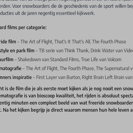
rden. Voor snowboarders die de geschiedenis van de sport willen beg
ducties uit de jaren negentig essentieel kijkwerk.
rd films per categorie:
ride film
– The Art of Flight, That's It That's All, The Fourth Phase
style en park film
– TB serie van Think Thank, Drink Water van Vide
uurfilm
– Shakedown van Standard Films, True Life van Volcom
matografie
– The Art of Flight, The Fourth Phase, The Supernatural 
nners inspiratie
– First Layer van Burton, Right Brain Left Brain va
ht is de film die je als eerste moet kijken als je nog nooit een sn
matografie is van bioscoop kwaliteit, het rijden is absoluut specta
gentig minuten een compleet beeld van wat freeride snowboarde
. Na het kijken begrijp je direct waarom mensen hun hele leven 