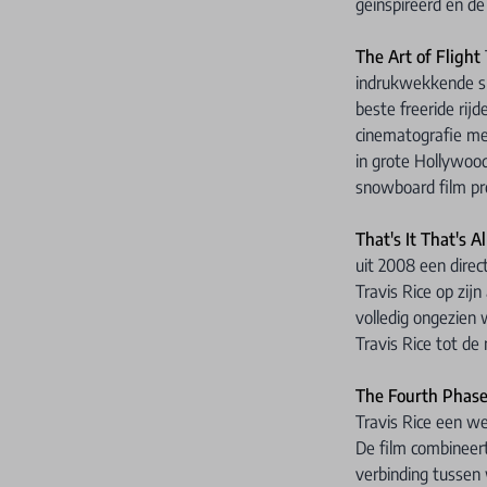
geïnspireerd en de
The Art of Flight
indrukwekkende sn
beste freeride rij
cinematografie met
in grote Hollywoo
snowboard film pro
That's It That's Al
uit 2008 een direc
Travis Rice op zij
volledig ongezien 
Travis Rice tot de
The Fourth Phas
Travis Rice een we
De film combineert
verbinding tussen