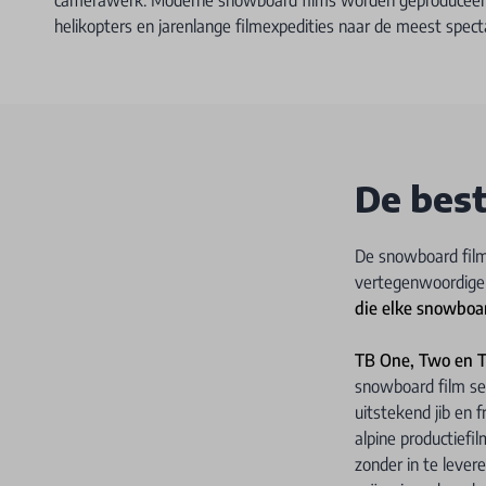
helikopters en jarenlange filmexpedities naar de meest specta
De best
De snowboard filmog
vertegenwoordige
die elke snowboa
TB One, Two en T
snowboard film ser
uitstekend jib en f
alpine productiefi
zonder in te levere