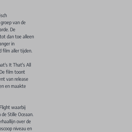
isch
 groep van de
aarde. De
tot dan toe alleen
anger in
ilm aller tijden.
's It That's All
De film toont
ent van release
rden en maakte
Flight waarbij
de Stille Oceaan.
rhaallijn over de
oscoop niveau en