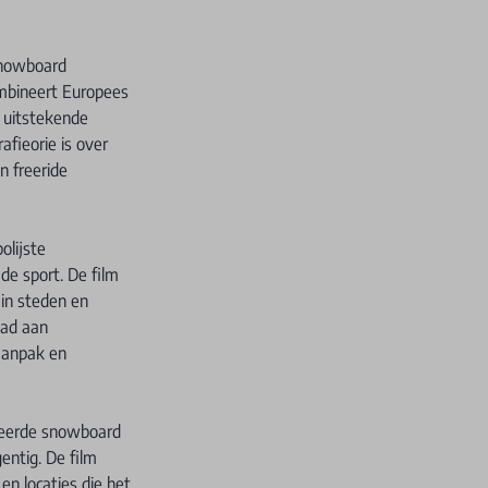
snowboard
ombineert Europees
n uitstekende
afieorie is over
n freeride
olijste
e sport. De film
in steden en
aad aan
aanpak en
teerde snowboard
entig. De film
en locaties die het