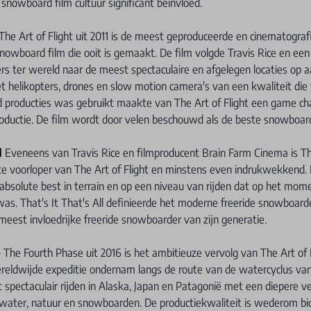
 snowboard film cultuur significant beïnvloed.
The Art of Flight uit 2011 is de meest geproduceerde en cinematograf
owboard film die ooit is gemaakt. De film volgde Travis Rice en een
ders ter wereld naar de meest spectaculaire en afgelegen locaties op 
 helikopters, drones en slow motion camera's van een kwaliteit die 
d producties was gebruikt maakte van The Art of Flight een game ch
ductie. De film wordt door velen beschouwd als de beste snowboard f
l
Eveneens van Travis Rice en filmproducent Brain Farm Cinema is That
te voorloper van The Art of Flight en minstens even indrukwekkend. 
n absolute best in terrain en op een niveau van rijden dat op het mom
was. That's It That's All definieerde het moderne freeride snowboa
 meest invloedrijke freeride snowboarder van zijn generatie.
e
The Fourth Phase uit 2016 is het ambitieuze vervolg van The Art of 
reldwijde expeditie ondernam langs de route van de watercyclus van 
 spectaculair rijden in Alaska, Japan en Patagonië met een diepere ve
 water, natuur en snowboarden. De productiekwaliteit is wederom bi