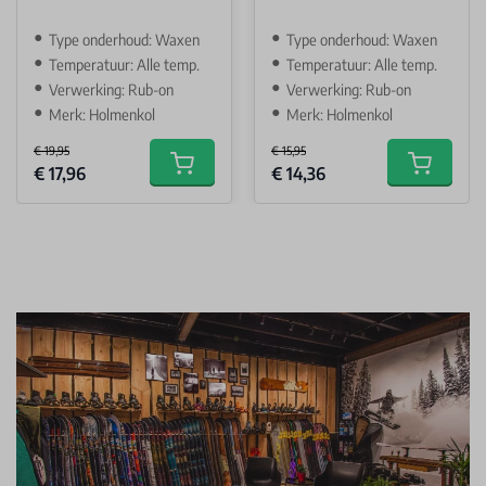
Type onderhoud: Waxen
Type onderhoud: Waxen
Temperatuur: Alle temp.
Temperatuur: Alle temp.
Verwerking: Rub-on
Verwerking: Rub-on
Merk: Holmenkol
Merk: Holmenkol
€ 19,95
€ 15,95
Special Price
Special Price
€ 17,96
€ 14,36
Add to cart
Add to car