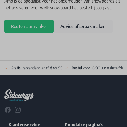
Arno is dé specialist voor het onderhouden van snowboards als
het adviseren voor welk snowboard het beste bij jou past.
Route naar winkel
Advies afspraak maken
Gratis verzenden vanaf € 49.95
Bestel voor 16:00 uur = dezelfde 
Footer
Facebook
Instagram
Klantenservice
Populaire pagina's