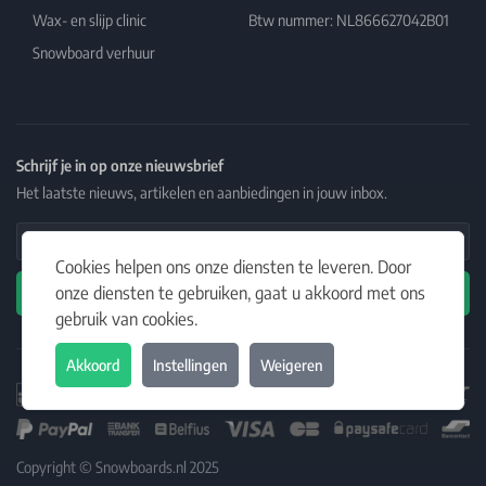
Wax- en slijp clinic
Btw nummer: NL866627042B01
Snowboard verhuur
Schrijf je in op onze nieuwsbrief
Het laatste nieuws, artikelen en aanbiedingen in jouw inbox.
Email Address
Cookies helpen ons onze diensten te leveren. Door
onze diensten te gebruiken, gaat u akkoord met ons
Abonneren
gebruik van cookies.
Akkoord
Instellingen
Weigeren
Copyright © Snowboards.nl 2025