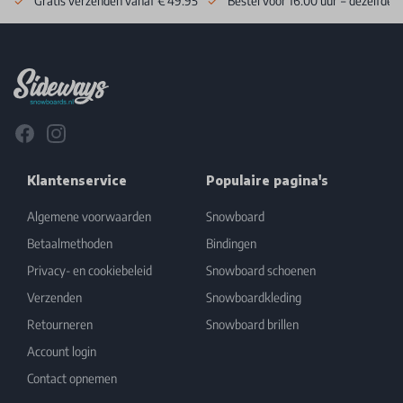
Gratis verzenden vanaf € 49.95
Bestel voor 16:00 uur = dezelfde 
Footer
Facebook
Instagram
Klantenservice
Populaire pagina's
Algemene voorwaarden
Snowboard
Betaalmethoden
Bindingen
Privacy- en cookiebeleid
Snowboard schoenen
Verzenden
Snowboardkleding
Retourneren
Snowboard brillen
Account login
Contact opnemen