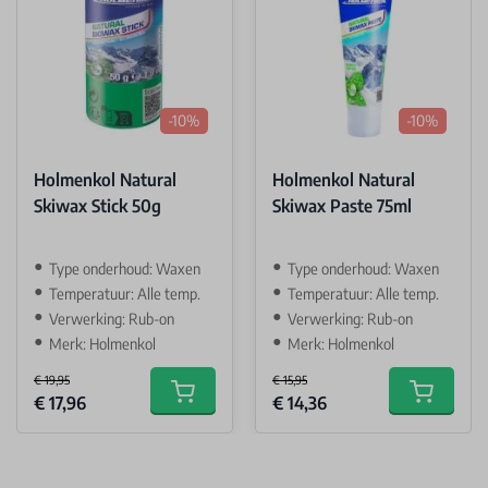
-10%
-10%
Holmenkol Natural
Holmenkol Natural
Skiwax Stick 50g
Skiwax Paste 75ml
Type onderhoud: Waxen
Type onderhoud: Waxen
Temperatuur: Alle temp.
Temperatuur: Alle temp.
Verwerking: Rub-on
Verwerking: Rub-on
Merk: Holmenkol
Merk: Holmenkol
€ 19,95
€ 15,95
Special Price
Special Price
€ 17,96
€ 14,36
Add to cart
Add to car