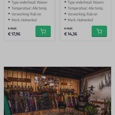
Type onderhoud: Waxen
Type onderhoud: Waxen
Temperatuur: Alle temp.
Temperatuur: Alle temp.
Verwerking: Rub-on
Verwerking: Rub-on
Merk: Holmenkol
Merk: Holmenkol
€ 19,95
€ 15,95
Special Price
Special Price
€ 17,96
€ 14,36
Add to cart
Add to car