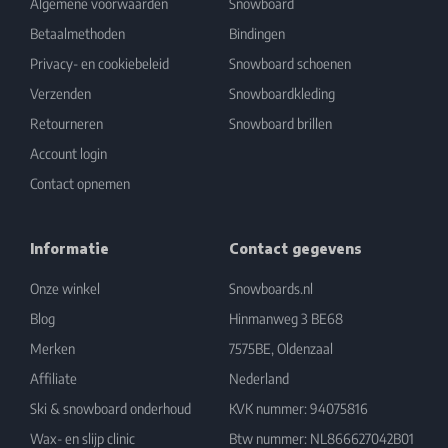
Algemene voorwaarden
Snowboard
Betaalmethoden
Bindingen
Privacy- en cookiebeleid
Snowboard schoenen
Verzenden
Snowboardkleding
Retourneren
Snowboard brillen
Account login
Contact opnemen
Informatie
Contact gegevens
Onze winkel
Snowboards.nl
Blog
Hinmanweg 3 BE68
Merken
7575BE, Oldenzaal
Affiliate
Nederland
Ski & snowboard onderhoud
KVK nummer: 94075816
Wax- en slijp clinic
Btw nummer: NL866627042B01