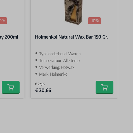
10%
-10%
ay 200ml
Holmenkol Natural Wax Bar 150 Gr.
H
2
Type onderhoud: Waxen
Temperatuur: Alle temp.
Verwerking: Hotwax
Merk: Holmenkol
€ 22,95
€ 
Special Price
Spe
€ 20,66
€
Add to cart
Add to cart