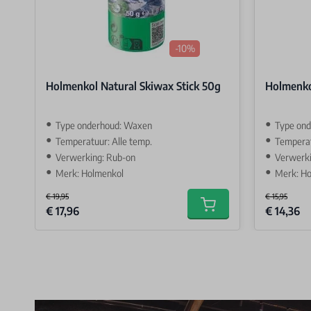
-10%
Holmenkol Natural Skiwax Stick 50g
Holmenko
Type onderhoud: Waxen
Type on
Temperatuur: Alle temp.
Temperat
Verwerking: Rub-on
Verwerki
Merk: Holmenkol
Merk: H
€ 19,95
€ 15,95
Special Price
Special Price
€ 17,96
€ 14,36
Add to cart