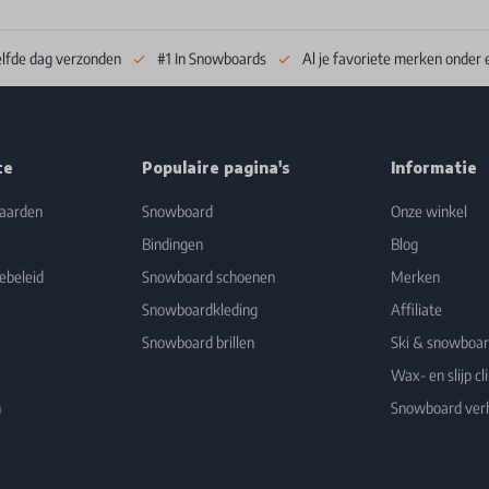
elfde dag verzonden
#1 In Snowboards
Al je favoriete merken onder 
ce
Populaire pagina's
Informatie
aarden
Snowboard
Onze winkel
Bindingen
Blog
ebeleid
Snowboard schoenen
Merken
Snowboardkleding
Affiliate
Snowboard brillen
Ski & snowboa
Wax- en slijp cli
n
Snowboard ver