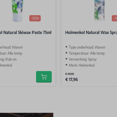
-10%
-
l Natural Skiwax Paste 75ml
Holmenkol Natural Wax Spr
derhoud: Waxen
Type onderhoud: Waxen
uur: Alle temp.
Temperatuur: Alle temp.
ng: Rub-on
Verwerking: Spray
olmenkol
Merk: Holmenkol
€ 19,95
Special Price
€ 17,96
Add to cart