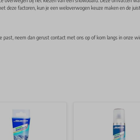
 te overwegen bij het kiezen van een snowboard. Deze omvatten waar
n met deze factoren, kun je een weloverwogen keuze maken en de juist
e past, neem dan gerust contact met ons op of kom langs in onze wi