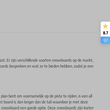
8.7
st. Er zijn verschillende soorten snowboards op de markt,
owboards bespreken en wat ze te bieden hebben, zodat je een
lan bent om voornamelijk op de piste te rijden, is een all
t board is dan langer dan de tail waardoor je met deze
ark snowboard een goede optie. Deze snowboards zijn korter