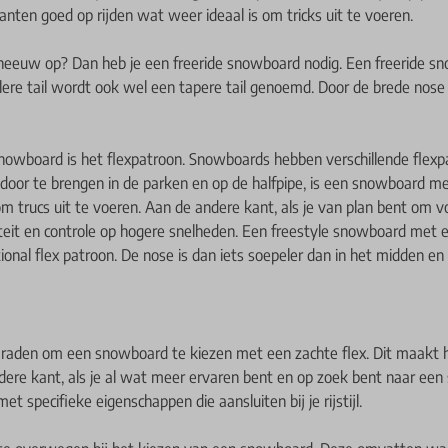
nten goed op rijden wat weer ideaal is om tricks uit te voeren.
 sneeuw op? Dan heb je een freeride snowboard nodig. Een freeride sn
llere tail wordt ook wel een tapere tail genoemd. Door de brede nose e
nowboard is het flexpatroon. Snowboards hebben verschillende flexp
d door te brengen in de parken en op de halfpipe, is een snowboard me
m trucs uit te voeren. Aan de andere kant, als je van plan bent om v
iliteit en controle op hogere snelheden. Een freestyle snowboard met 
onal flex patroon. De nose is dan iets soepeler dan in het midden en 
raden om een snowboard te kiezen met een zachte flex. Dit maakt h
re kant, als je al wat meer ervaren bent en op zoek bent naar een
specifieke eigenschappen die aansluiten bij je rijstijl.