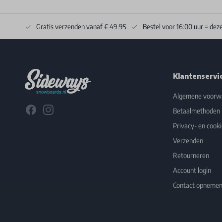
Gratis verzenden vanaf € 49.95
Bestel voor 16:00 uur = dez
Footer
Klantenservi
Algemene voorw
Facebook
Instagram
Betaalmethoden
Privacy- en cooki
Verzenden
Retourneren
Account login
Contact opneme