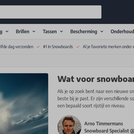
ng
Brillen
Tassen
Bescherming
Onderhou
elfde dag verzonden
#1 In Snowboards
Al je favoriete merken onder 
Wat voor snowboar
Als je op zoek bent naar een nieuwe sn
beste bij je past. Er zijn verschillende
een bepaald soort rijstijl en niveau.
Arno Timmermans
Snowboard Specialist 