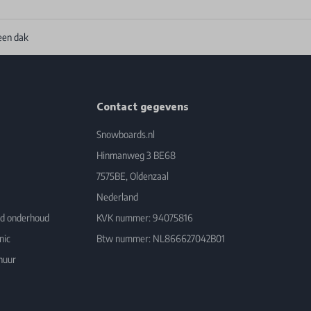
een dak
Contact gegevens
Snowboards.nl
Hinmanweg 3 BE68
7575BE, Oldenzaal
Nederland
rd onderhoud
KVK nummer: 94075816
nic
Btw nummer: NL866627042B01
huur