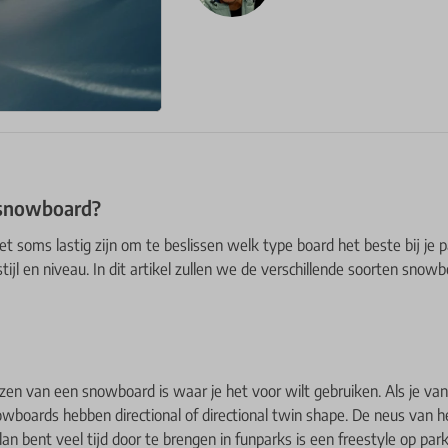
 snowboard?
soms lastig zijn om te beslissen welk type board het beste bij je pa
stijl en niveau. In dit artikel zullen we de verschillende soorten sn
en van een snowboard is waar je het voor wilt gebruiken. Als je van p
boards hebben directional of directional twin shape. De neus van he
an bent veel tijd door te brengen in funparks is een freestyle op p