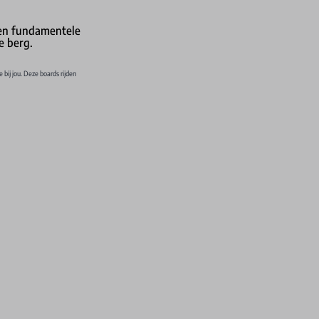
een fundamentele
e berg.
 bij jou. Deze boards rijden