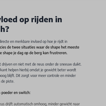
loed op rijden in
ch?
recte en merkbare invloed op hoe je rijdt in
recies de twee situaties waar de shape het meeste
e shape je dag op de berg kan frustreren.
jft drijven en niet met de neus onder de sneeuw duikt.
rkant helpen hierbij omdat je gewicht beter wordt
og blijft. Dit zorgt voor meer controle en minder
 de piste.
n poeder en switch:
eus drijft automatisch omhoog, minder gewicht naar