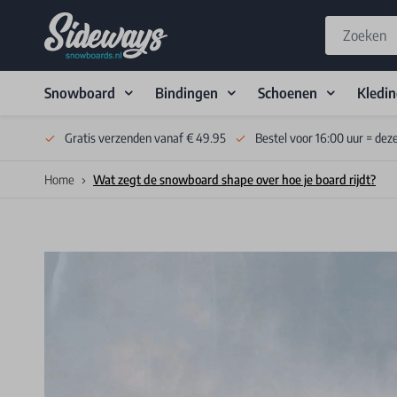
Snowboard
Bindingen
Schoenen
Kledi
Skip to Content
Gratis verzenden vanaf € 49.95
Bestel voor 16:00 uur = dez
Home
Wat zegt de snowboard shape over hoe je board rijdt?