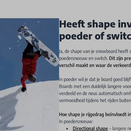
Heeft shape inv
poeder of swit
Ja, de shape van je snowboard heeft di
poedersneeuw en switch.
Dit zijn p
verschil maakt en waar de verkeerd
In poeder wil je dat je board goed bli
Boards met een duidelijk langere voo
verdeeld en de neus automatisch omho
vermoeidheid tijdens het rijden buiten
Hoe shape je rijgedrag beïnvloedt i
In poedersneeuw:
Directional shape
– langere n