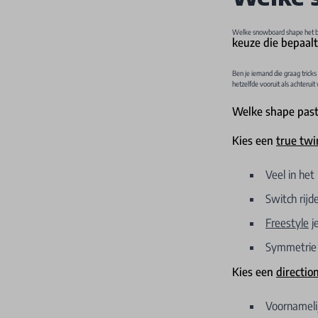
Welke snowboard shape het best
keuze die bepaalt
Ben je iemand die graag tricks
hetzelfde vooruit als achteruit
Welke shape past 
Kies een
true twi
Veel in het
Switch rijd
Freestyle
je
Symmetrie i
Kies een
directio
Voornamel