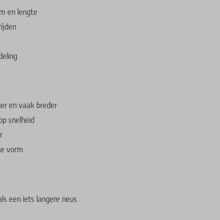
rm en lengte
rijden
deling
ger en vaak breder
op snelheid
r
he vorm
ls een iets langere neus