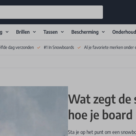
ng
Brillen
Tassen
Bescherming
Onderhou
elfde dag verzonden
#1 In Snowboards
Al je favoriete merken onder 
Wat zegt de
hoe je board 
Sta je op het punt om een snowbo