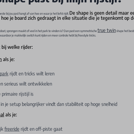
De shape is geen detail maar 
e bij jou past hangt af van hoe en waar je het liefst rijdt.
 hoe je board zich gedraagt in elke situatie die je tegenkomt op d
true twin
 doet, sprongen maakt of veel in het park te vinden is? Dan past een symmetrische
shape het beste
 waardoor je makkelijk switch kunt rijden en meer controle hebt bij freestyle tricks.
bij welke rijder:
n
als je:
park
rijdt en tricks wilt leren
en serieus wilt ontwikkelen
 primaire rijstijl is
n je setup belangrijker vindt dan stabiliteit op hoge snelheid
nal
als je:
ijk
freeride
rijdt en off-piste gaat