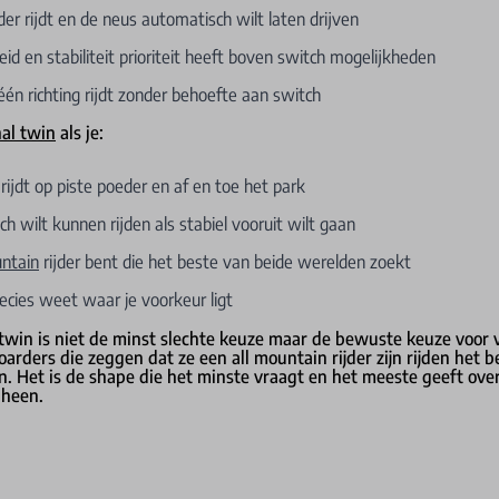
der rijdt en de neus automatisch wilt laten drijven
id en stabiliteit prioriteit heeft boven switch mogelijkheden
én richting rijdt zonder behoefte aan switch
nal twin
als je:
rijdt op piste poeder en af en toe het park
h wilt kunnen rijden als stabiel vooruit wilt gaan
untain
rijder bent die het beste van beide werelden zoekt
ecies weet waar je voorkeur ligt
 twin is niet de minst slechte keuze maar de bewuste keuze voor v
rders die zeggen dat ze een all mountain rijder zijn rijden het b
in. Het is de shape die het minste vraagt en het meeste geeft over
 heen.