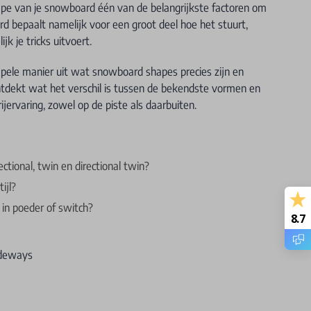
shape van je snowboard één van de belangrijkste factoren om
rd bepaalt namelijk voor een groot deel hoe het stuurt,
jk je tricks uitvoert.
pele manier uit wat snowboard shapes precies zijn en
ontdekt wat het verschil is tussen de bekendste vormen en
jervaring, zowel op de piste als daarbuiten.
ectional, twin en directional twin?
ijl?
 in poeder of switch?
8.7
ideways