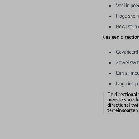
Veel in poe
Hoge snelhe
Bewust in é
Kies een
directio
Gevarieerd 
Zowel switc
Een
all mo
Nog niet pr
De directional
meeste snowboa
directional tw
terreinsoorten