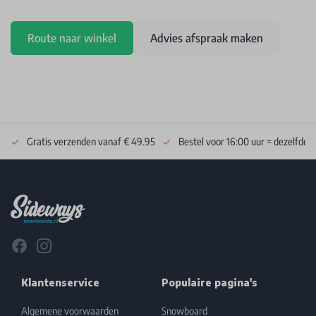
Route naar winkel
Advies afspraak maken
Gratis verzenden vanaf € 49.95
Bestel voor 16:00 uur = dezelfde 
Footer
Facebook
Instagram
Klantenservice
Populaire pagina's
Algemene voorwaarden
Snowboard