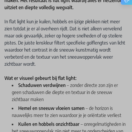
maken. Het resultaat is flat light waarbij alles er hetzelfde
uitziet en diepte volledig wegvalt.
In flat light kun je kuilen, hobbels en ijzige plekken niet meer
zien totdat je er al overheen rijdt. Dat is niet alleen vervelend
maar ook gevaarlijk, zeker op hogere snelheden of op steilere
pistes. De juiste lenskleur filtert specifieke golflengtes van licht
waardoor het contrast in de sneeuw kunstmatig wordt
verbeterd en de textuur van het sneeuwoppervlak weer
zichtbaar wordt.
Wat er visueel gebeurt bij flat light:
Schaduwen verdwijnen
– zonder directe zon zijn er
geen schaduwen die diepte en textuur in de sneeuw
zichtbaar maken
Hemel en sneeuw vloeien samen
– de horizon is
nauwelijks meer te zien waardoor je je oriëntatie verliest
Kuilen en hobbels onzichtbaar
– onregelmatigheden in
het sneeuwoppervlak zijn niet meer te onderscheiden van