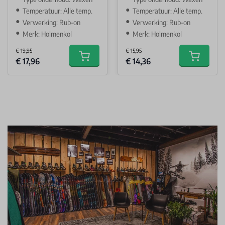
Temperatuur: Alle temp.
Temperatuur: Alle temp.
Verwerking: Rub-on
Verwerking: Rub-on
Merk: Holmenkol
Merk: Holmenkol
€ 19,95
€ 15,95
Special Price
Special Price
€ 17,96
€ 14,36
Add to cart
Add to car