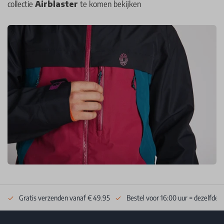
collectie
Airblaster
te komen bekijken
Gratis verzenden vanaf € 49.95
Bestel voor 16:00 uur = dezelfde 
Footer