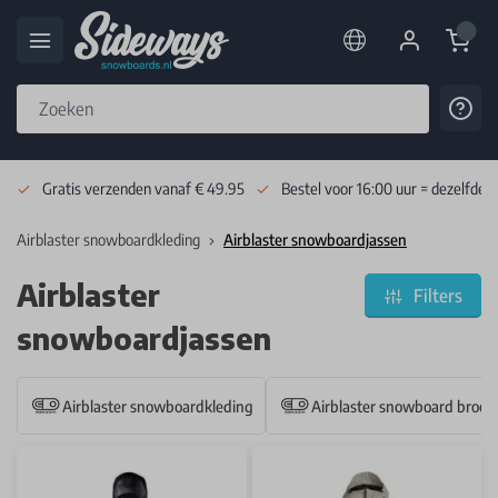
Cart
Cont
Skip to Content
Gratis verzenden vanaf € 49.95
Bestel voor 16:00 uur = dezelfde 
Airblaster snowboardkleding
Airblaster snowboardjassen
Airblaster
Filters
snowboardjassen
Airblaster snowboardkleding
Airblaster snowboard broek