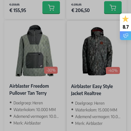
€ 259,95
€ 295,95
€ 155,95
€ 206,50
Add to cart
Add to car
8.7
-30%
-40%
Airblaster Freedom
Airblaster Easy Style
Pullover Tan Terry
Jacket Realtree
Doelgroep: Heren
Doelgroep: Heren
Waterkolom: 10.000 MM
Waterkolom: 15.000 MM
Ademend vermogen: 10.000 GR
Ademend vermogen: 10.000 GR
Merk: Airblaster
Merk: Airblaster