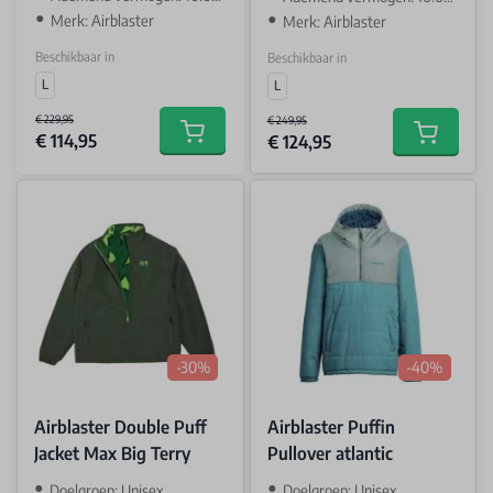
Merk: Airblaster
Merk: Airblaster
Beschikbaar in
Beschikbaar in
L
L
€ 229,95
€ 249,95
€ 114,95
€ 124,95
Add to cart
Add to car
-30%
-40%
Airblaster Double Puff
Airblaster Puffin
Jacket Max Big Terry
Pullover atlantic
Doelgroep: Unisex
Doelgroep: Unisex