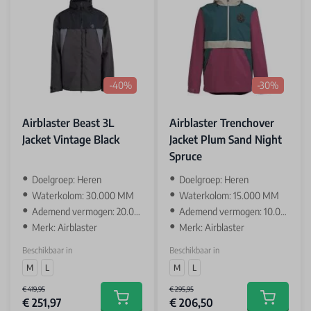
-40%
-30%
Airblaster Beast 3L
Airblaster Trenchover
Jacket Vintage Black
Jacket Plum Sand Night
Spruce
Doelgroep: Heren
Doelgroep: Heren
Waterkolom: 30.000 MM
Waterkolom: 15.000 MM
Ademend vermogen: 20.000 GR
Ademend vermogen: 10.000 GR
Merk: Airblaster
Merk: Airblaster
Beschikbaar in
Beschikbaar in
M
L
M
L
€ 419,95
€ 295,95
€ 251,97
€ 206,50
Add to cart
Add to car