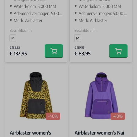
Waterkolom: 5.000 MM
Waterkolom: 5.000 MM
Ademend vermogen: 5.000 GR
Ademenvermogen: 5.000 GR
Merk: Airblaster
Merk: Airblaster
Beschikbaar in
Beschikbaar in
M
M
€ 189,95
€ 139,95
€ 132,95
€ 83,95
Add to cart
Add to car
-40%
-40%
Airblaster women's
Airblaster women's Nai