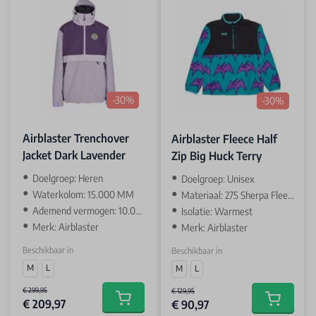
-30%
-30%
Airblaster Trenchover
Airblaster Fleece Half
Jacket Dark Lavender
Zip Big Huck Terry
Doelgroep: Heren
Doelgroep: Unisex
Waterkolom: 15.000 MM
Materiaal: 275 Sherpa Fleece
Ademend vermogen: 10.000 GR
Isolatie: Warmest
Merk: Airblaster
Merk: Airblaster
Beschikbaar in
Beschikbaar in
M
L
M
L
€ 299,95
€ 129,95
€ 209,97
€ 90,97
Add to cart
Add to car