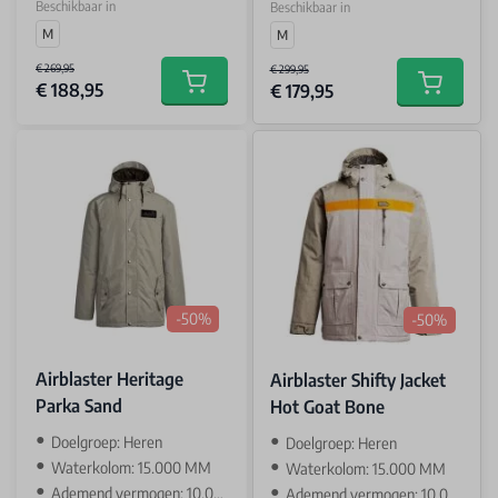
Beschikbaar in
Beschikbaar in
M
M
€ 269,95
€ 299,95
€ 188,95
€ 179,95
Add to cart
Add to car
-50%
-50%
Airblaster Heritage
Airblaster Shifty Jacket
Parka Sand
Hot Goat Bone
Doelgroep: Heren
Doelgroep: Heren
Waterkolom: 15.000 MM
Waterkolom: 15.000 MM
Ademend vermogen: 10.000 GR
Ademend vermogen: 10.000 GR