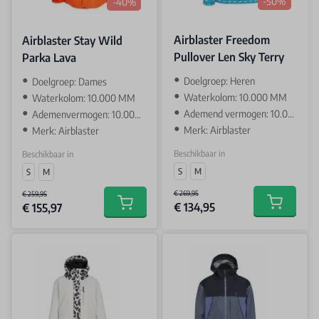
-50%
-40%
Airblaster Freedom
Airblaster Stay Wild
Pullover Len Sky Terry
Parka Lava
Doelgroep: Heren
Doelgroep: Dames
Waterkolom: 10.000 MM
Waterkolom: 10.000 MM
Ademend vermogen: 10.000 GR
Ademenvermogen: 10.000 GR
Merk: Airblaster
Merk: Airblaster
Beschikbaar in
Beschikbaar in
S
M
S
M
€ 269,95
€ 259,95
€ 134,95
€ 155,97
Add to car
Add to cart