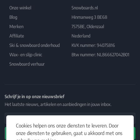
Onze winkel
Snowboards.nl
Blog
Hinmanweg 3 BE68
Merken
7575BE, Oldenzaal
Affiliate
Nederland
Ski & snowboard onderhoud
KVK nummer: 94075816
Wax- en slijp clinic
Btw nummer: NL866627042B01
Snowboard verhuur
Schrijf je in op onze nieuwsbrief
Het laatste nieuws, artikelen en aanbiedingen in jouw inbox.
Email Address
Cookies helpen ons onze diensten te leveren. Door
onze diensten te gebruiken, gaat u akkoord met ons
Abonneren