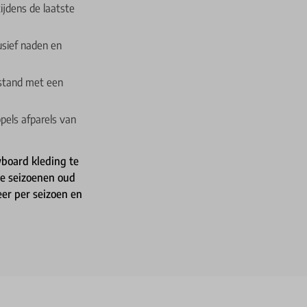
jdens de laatste
usief naden en
 stand met een
pels afparels van
board kleding te
re seizoenen oud
er per seizoen en