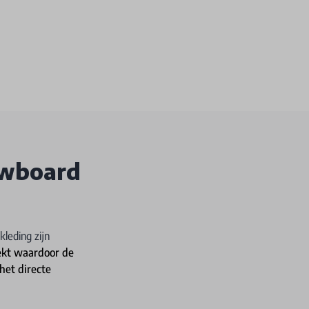
owboard
leding zijn
rekt waardoor de
het directe