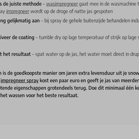
es de juiste methode
–
wasimpregneer
gaat mee in de wasmachine ti
ray
impregneer
wordt op de droge of natte jas gespoten
eng gelijkmatig aan
– bij spray de gehele buitenzijde behandelen incl
tiveer de coating
– tumble dry op lage temperatuur of strijk op lage
t het resultaat
– spat water op de jas, het water moet direct in drup
is de goedkoopste manier om jaren extra levensduur uit je snow
s
impregneer spray
kost een paar euro en geeft je jas van meerde
otende eigenschappen grotendeels terug. Doe dit minimaal één ke
a het wassen voor het beste resultaat.