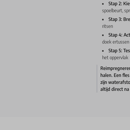
Stap 2: Ki
spoelbeurt, sp
Stap 3: Br
ritsen
Stap 4: Ac
doek ertussen
Stap 5: Tes
het oppervlak
Reimpregneren 
halen. Een fle
zijn waterafst
altijd direct n