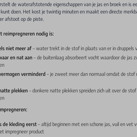
stelt de waterafstotende eigenschappen van je jas en broek en is e
s kunt doen. Het kost je twintig minuten en maakt een directe merkb
er afstoot op de piste.
t reimpregneren nodig is:
ls niet meer af
– water trekt in de stof in plaats van er in druppels 
zwaar en nat aan
– de buitenlaag absorbeert vocht waardoor de jas 
den
vermogen verminderd
– je zweet meer dan normaal omdat de stof 
natte plekken
– donkere natte plekken spreiden zich uit over de stof
en
eimpregneren:
s de kleding eerst
– altijd beginnen met een schone jas, vuil en vet
et impregneer product