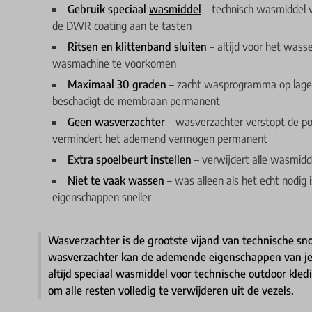
Gebruik speciaal
wasmiddel
– technisch wasmiddel v
de DWR coating aan te tasten
Ritsen en klittenband sluiten
– altijd voor het wass
wasmachine te voorkomen
Maximaal 30 graden
– zacht wasprogramma op lage 
beschadigt de membraan permanent
Geen wasverzachter
– wasverzachter verstopt de 
vermindert het ademend vermogen permanent
Extra spoelbeurt instellen
– verwijdert alle wasmidde
Niet te vaak wassen
– was alleen als het echt nodig i
eigenschappen sneller
Wasverzachter is de grootste vijand van technische s
wasverzachter kan de ademende eigenschappen van je
altijd speciaal
wasmiddel
voor technische outdoor kledin
om alle resten volledig te verwijderen uit de vezels.