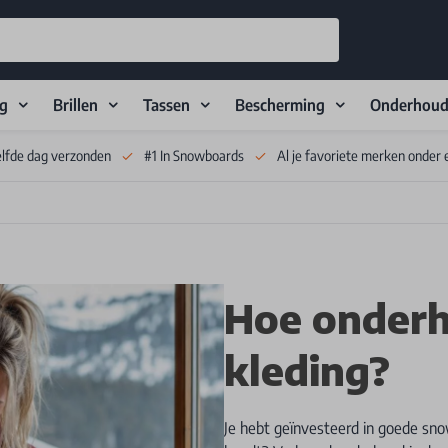
ng
Brillen
Tassen
Bescherming
Onderhou
elfde dag verzonden
#1 In Snowboards
Al je favoriete merken onder 
Hoe onderh
kleding?
Je hebt geïnvesteerd in goede sno