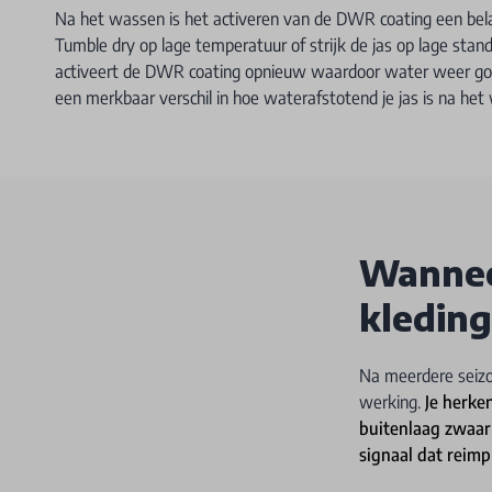
Na het wassen is het activeren van de DWR coating een bela
Tumble dry op lage temperatuur of strijk de jas op lage st
activeert de DWR coating opnieuw waardoor water weer goe
een merkbaar verschil in hoe waterafstotend je jas is na het
Wannee
kledin
Na meerdere seizo
werking.
Je herke
buitenlaag zwaar 
signaal dat reimp