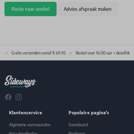
Route naar winkel
Advies afspraak maken
Gratis verzenden vanaf € 49.95
Bestel voor 16:00 uur = dezelfde 
Footer
Facebook
Instagram
Klantenservice
Populaire pagina's
Algemene voorwaarden
Snowboard
Betaalmethoden
Bindingen