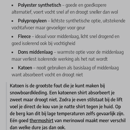
Polyester synthetisch
– goede en goedkopere
alternatief, voert vocht snel af en droogt sneller dan wol
Polypropyleen
– lichtste synthetische optie, uitstekende
vochtafvoer maar gevoeliger voor geur
Fleece
– ideaal voor middenlaag, licht snel drogend en
goed isolerend ook bij vochtigheid
Dons middenlaag
– warmste optie voor de middenlaag
maar verliest isolerende werking als het nat wordt
Katoen
– nooit gebruiken als basislaag of middenlaag
want absorbeert vocht en droogt niet
Katoen is de grootste fout die je kunt maken bij
snowboardkleding. Een katoenen shirt absorbeert je
zweet maar droogt niet. Zodra je even stilstaat bij de lift
voel je direct de kou van je natte shirt tegen je huid. Op
de berg kan dit bij lage temperaturen zelfs gevaarlijk zijn.
Eén goed
thermoshirt
van merinowol maakt meer verschil
dan welke dure jas dan ook.