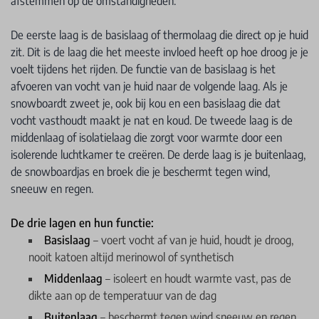
afstemmen op de omstandigheden.
De eerste laag is de basislaag of thermolaag die direct op je huid
zit. Dit is de laag die het meeste invloed heeft op hoe droog je je
voelt tijdens het rijden. De functie van de basislaag is het
afvoeren van vocht van je huid naar de volgende laag. Als je
snowboardt zweet je, ook bij kou en een basislaag die dat
vocht vasthoudt maakt je nat en koud. De tweede laag is de
middenlaag of isolatielaag die zorgt voor warmte door een
isolerende luchtkamer te creëren. De derde laag is je buitenlaag,
de snowboardjas en broek die je beschermt tegen wind,
sneeuw en regen.
De drie lagen en hun functie:
Basislaag
– voert vocht af van je huid, houdt je droog,
nooit katoen altijd merinowol of synthetisch
Middenlaag
– isoleert en houdt warmte vast, pas de
dikte aan op de temperatuur van de dag
Buitenlaag
– beschermt tegen wind sneeuw en regen,