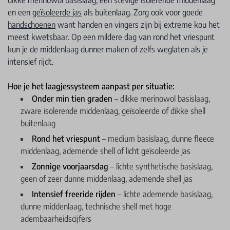
dikke merinowol basislaag, een stevige isolerende middenlaag
en een
geïsoleerde jas
als buitenlaag. Zorg ook voor goede
handschoenen
want handen en vingers zijn bij extreme kou het
meest kwetsbaar. Op een mildere dag van rond het vriespunt
kun je de middenlaag dunner maken of zelfs weglaten als je
intensief rijdt.
Hoe je het laagjessysteem aanpast per situatie:
Onder min tien graden
– dikke merinowol basislaag,
zware isolerende middenlaag, geïsoleerde of dikke shell
buitenlaag
Rond het vriespunt
– medium basislaag, dunne fleece
middenlaag, ademende shell of licht geïsoleerde jas
Zonnige voorjaarsdag
– lichte synthetische basislaag,
geen of zeer dunne middenlaag, ademende shell jas
Intensief freeride rijden
– lichte ademende basislaag,
dunne middenlaag, technische shell met hoge
adembaarheidscijfers