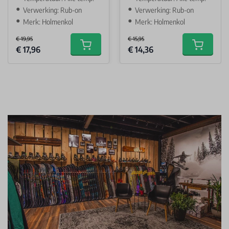
Verwerking: Rub-on
Verwerking: Rub-on
Merk: Holmenkol
Merk: Holmenkol
€ 19,95
€ 15,95
Special Price
Special Price
€ 17,96
€ 14,36
Add to cart
Add to car