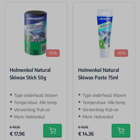
-10%
-10%
Holmenkol Natural
Holmenkol Natural
Skiwax Stick 50g
Skiwax Paste 75ml
Type onderhoud: Waxen
Type onderhoud: Waxen
Temperatuur: Alle temp.
Temperatuur: Alle temp.
Verwerking: Rub-on
Verwerking: Rub-on
Merk: Holmenkol
Merk: Holmenkol
€ 19,95
€ 15,95
Special Price
Special Price
€ 17,96
€ 14,36
Add to cart
Add to car