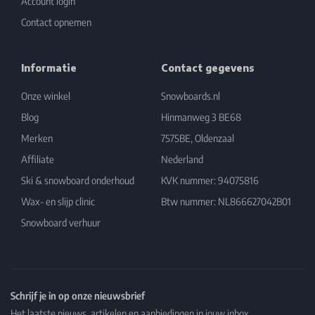
Account login
Contact opnemen
Informatie
Contact gegevens
Onze winkel
Snowboards.nl
Blog
Hinmanweg 3 BE68
Merken
7575BE, Oldenzaal
Affiliate
Nederland
Ski & snowboard onderhoud
KVK nummer: 94075816
Wax- en slijp clinic
Btw nummer: NL866627042B01
Snowboard verhuur
Schrijf je in op onze nieuwsbrief
Het laatste nieuws, artikelen en aanbiedingen in jouw inbox.