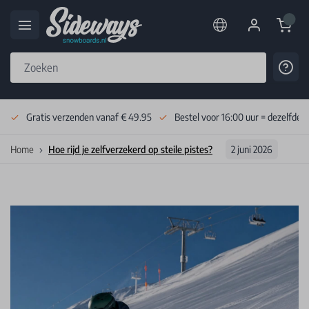
Cart
Cont
Skip to Content
Gratis verzenden vanaf € 49.95
Bestel voor 16:00 uur = dezelfde 
Home
Hoe rijd je zelfverzekerd op steile pistes?
2 juni 2026