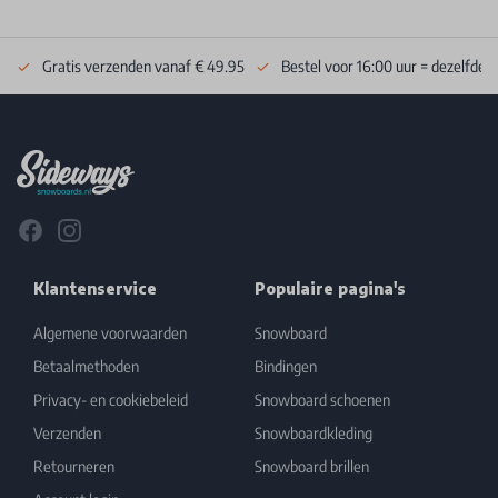
Gratis verzenden vanaf € 49.95
Bestel voor 16:00 uur = dezelfde 
Footer
Facebook
Instagram
Klantenservice
Populaire pagina's
Algemene voorwaarden
Snowboard
Betaalmethoden
Bindingen
Privacy- en cookiebeleid
Snowboard schoenen
Verzenden
Snowboardkleding
Retourneren
Snowboard brillen