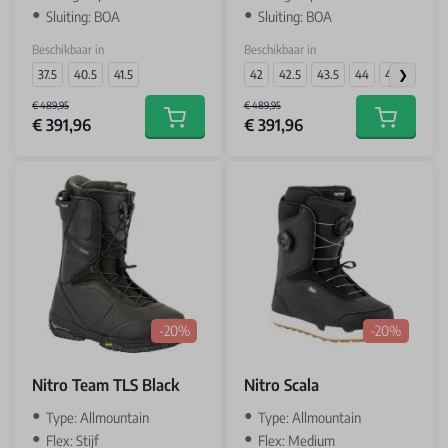
Sluiting: BOA
Sluiting: BOA
Beschikbaar in
Beschikbaar in
37.5
40.5
41.5
42
42.5
43.5
44
45
€ 489,95
€ 489,95
€ 391,96
€ 391,96
Add to cart
Add to car
-20%
-20%
Nitro Team TLS Black
Nitro Scala
Type: Allmountain
Type: Allmountain
Flex: Stijf
Flex: Medium