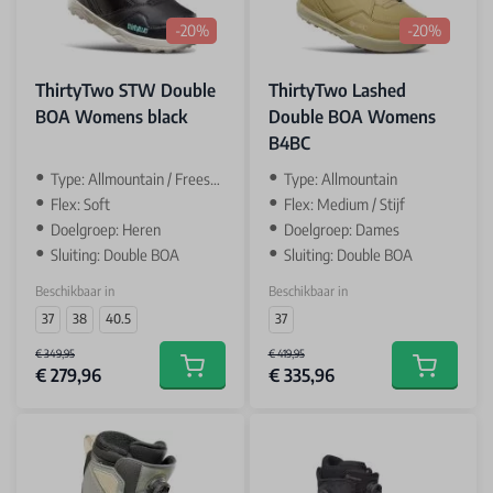
-20%
-20%
ThirtyTwo STW Double
ThirtyTwo Lashed
BOA Womens black
Double BOA Womens
B4BC
Type: Allmountain / Freestyle
Type: Allmountain
Flex: Soft
Flex: Medium / Stijf
Doelgroep: Heren
Doelgroep: Dames
Sluiting: Double BOA
Sluiting: Double BOA
Beschikbaar in
Beschikbaar in
37
38
40.5
37
€ 349,95
€ 419,95
€ 279,96
€ 335,96
Add to cart
Add to car