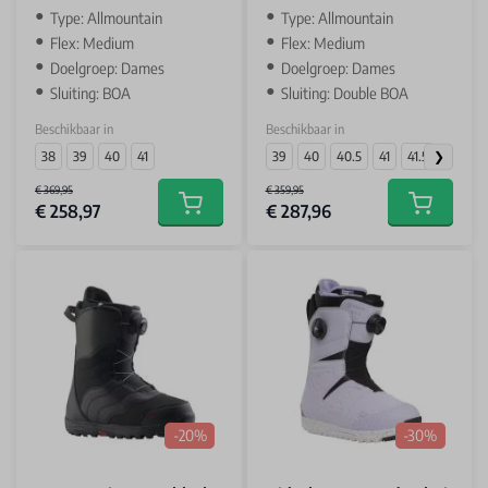
Type: Allmountain
Type: Allmountain
Flex: Medium
Flex: Medium
Doelgroep: Dames
Doelgroep: Dames
Sluiting: BOA
Sluiting: Double BOA
Beschikbaar in
Beschikbaar in
38
39
40
41
39
40
40.5
41
41.5
€ 369,95
€ 359,95
€ 258,97
€ 287,96
Add to cart
Add to car
-20%
-30%