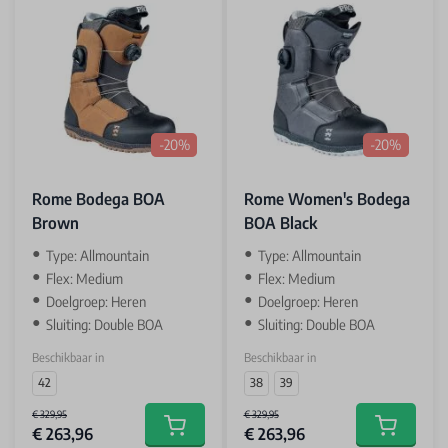
-20%
-20%
Rome Bodega BOA
Rome Women's Bodega
Brown
BOA Black
Type: Allmountain
Type: Allmountain
Flex: Medium
Flex: Medium
Doelgroep: Heren
Doelgroep: Heren
Sluiting: Double BOA
Sluiting: Double BOA
Beschikbaar in
Beschikbaar in
42
38
39
€ 329,95
€ 329,95
€ 263,96
€ 263,96
Add to cart
Add to car