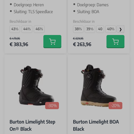
Doelgroep: Heren
Doelgroep: Dames
Sluiting: TLS Speedlace
Sluiting: BOA
Beschikbaar in
Beschikbaar in
43⅓
44⅔
46⅔
38⅔
39⅓
40
40⅔
41⅓
42
€ 479,95
€ 329,95
€ 383,96
€ 263,96
Add to cart
Add to car
-30%
-20%
Burton Limelight Step
Burton Limelight BOA
On® Black
Black