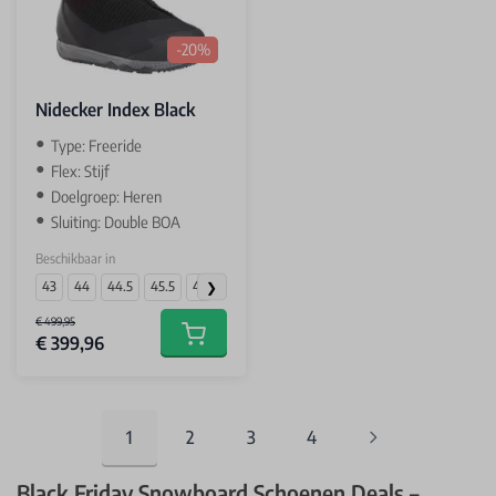
-20%
Nidecker Index Black
Type: Freeride
Flex: Stijf
Doelgroep: Heren
Sluiting: Double BOA
Beschikbaar in
43
44
44.5
45.5
47
€ 499,95
€ 399,96
Add to cart
1
2
3
4
You're currently reading page
Pagina
Pagina
Pagina
Black Friday Snowboard Schoenen Deals –