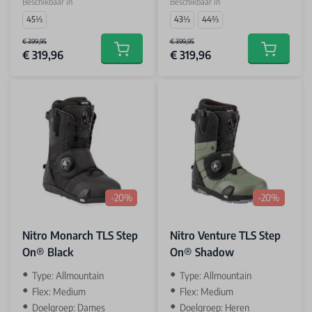
Beschikbaar in
Beschikbaar in
45⅓
43⅓
44⅔
€ 399,95
€ 399,95
€ 319,96
€ 319,96
Add to cart
Add to car
-20%
-20%
Nitro Monarch TLS Step
Nitro Venture TLS Step
On® Black
On® Shadow
Type: Allmountain
Type: Allmountain
Flex: Medium
Flex: Medium
Doelgroep: Dames
Doelgroep: Heren