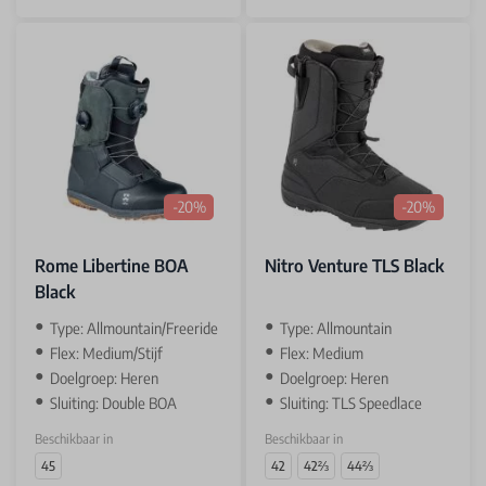
-20%
-20%
Rome Libertine BOA
Nitro Venture TLS Black
Black
Type: Allmountain/Freeride
Type: Allmountain
Flex: Medium/Stijf
Flex: Medium
Doelgroep: Heren
Doelgroep: Heren
Sluiting: Double BOA
Sluiting: TLS Speedlace
Beschikbaar in
Beschikbaar in
45
42
42⅔
44⅔