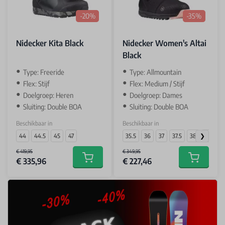
-20%
-35%
Nidecker Kita Black
Nidecker Women's Altai
Black
Type: Freeride
Type: Allmountain
Flex: Stijf
Flex: Medium / Stijf
Doelgroep: Heren
Doelgroep: Dames
Sluiting: Double BOA
Sluiting: Double BOA
Beschikbaar in
Beschikbaar in
44
44.5
45
47
35.5
36
37
37.5
38
40
€ 419,95
€ 349,95
€ 335,96
€ 227,46
Add to cart
Add to car