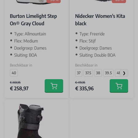
Burton Limelight Step
Nidecker Women's Kita
On® Gray Cloud
black
Type: Allmountain
Type: Freeride
Flex: Medium
Flex: Stijf
Doelgroep: Dames
Doelgroep: Dames
Sluiting: BOA
Sluiting: Double BOA
Beschikbaar in
Beschikbaar in
40
37
37.5
38
39.5
41
€ 369,95
€ 419,95
€ 258,97
€ 335,96
Add to cart
Add to car