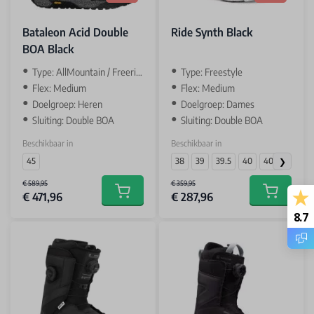
Bataleon Acid Double
Ride Synth Black
BOA Black
Type: AllMountain / Freeride
Type: Freestyle
Flex: Medium
Flex: Medium
Doelgroep: Heren
Doelgroep: Dames
Sluiting: Double BOA
Sluiting: Double BOA
Beschikbaar in
Beschikbaar in
45
38
39
39.5
40
40.5
€ 589,95
€ 359,95
€ 471,96
€ 287,96
Add to cart
Add to car
8.7