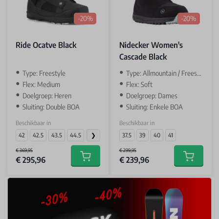
-20%
-20%
Ride Ocatve Black
Nidecker Women's
Cascade Black
Type: Freestyle
Type: Allmountain / Freestyle
Flex: Medium
Flex: Soft
Doelgroep: Heren
Doelgroep: Dames
Sluiting: Double BOA
Sluiting: Enkele BOA
Beschikbaar in
Beschikbaar in
42
42.5
43.5
44.5
46
37.5
39
40
41
€ 369,95
€ 299,95
€ 295,96
€ 239,96
Add to cart
Add to car