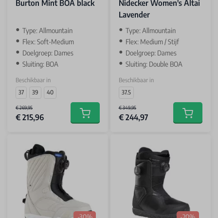
Burton Mint BOA black
Nidecker Women's Altai
Lavender
Type: Allmountain
Type: Allmountain
Flex: Soft-Medium
Flex: Medium / Stijf
Doelgroep: Dames
Doelgroep: Dames
Sluiting: BOA
Sluiting: Double BOA
Beschikbaar in
Beschikbaar in
37
39
40
37.5
€ 269,95
€ 349,95
€ 215,96
€ 244,97
Add to cart
Add to car
-30%
-20%