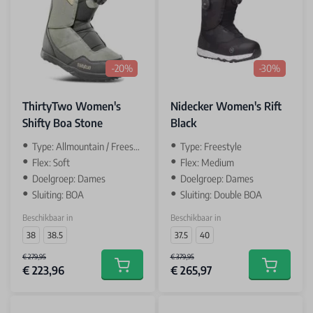
-20%
-30%
ThirtyTwo Women's
Nidecker Women's Rift
Shifty Boa Stone
Black
Type: Allmountain / Freestyle
Type: Freestyle
Flex: Soft
Flex: Medium
Doelgroep: Dames
Doelgroep: Dames
Sluiting: BOA
Sluiting: Double BOA
Beschikbaar in
Beschikbaar in
38
38.5
37.5
40
€ 279,95
€ 379,95
€ 223,96
€ 265,97
Add to cart
Add to car