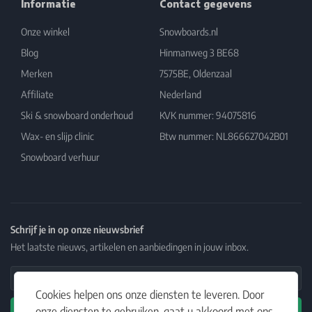
Informatie
Contact gegevens
Onze winkel
Snowboards.nl
Blog
Hinmanweg 3 BE68
Merken
7575BE, Oldenzaal
Affiliate
Nederland
Ski & snowboard onderhoud
KVK nummer: 94075816
Wax- en slijp clinic
Btw nummer: NL866627042B01
Snowboard verhuur
Schrijf je in op onze nieuwsbrief
Het laatste nieuws, artikelen en aanbiedingen in jouw inbox.
Email Address
Cookies helpen ons onze diensten te leveren. Door
onze diensten te gebruiken, gaat u akkoord met ons
Abonneren