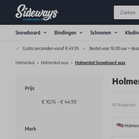
Snowboard
Bindingen
Schoenen
Kledi
Skip to Content
Gratis verzenden vanaf € 49.95
Bestel voor 16:00 uur = dez
Holmenkol
Holmenkol wax
Holmenkol Snowboard wax
Holme
Prijs
€ 10.76
-
€ 44.99
16
Producten
Holmen
Merk