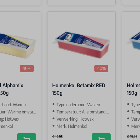
-10%
-10%
l Alphamix
Holmenkol Betamix RED
Holme
150g
150g
150g
erhoud: Waxen
Type onderhoud: Waxen
Type
: Warme omstandigehden
Temperatuur: Alle omstandigehden
Tempe
ng: Hotwax
Verwerking: Hotwax
Verw
lmenkol
Merk: Holmenkol
Merk
€ 19,95
€ 19,95