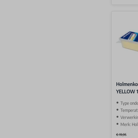
Holmenko
YELLOW 
Type ond
Temperatuur
Verwerki
Merk: Ho
€ 19,95