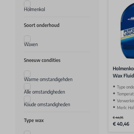
Holmenkol
Soort onderhoud
Waxen
Sneeuw condities
Holmenko
Wax Fluid
Warme omstandigehden
Type ond
Alle omstandigheden
Temperatuu
Verwerkin
Koude omstandigheden
Merk: Ho
€ 44,95
Type wax
Special Price
€ 40,46