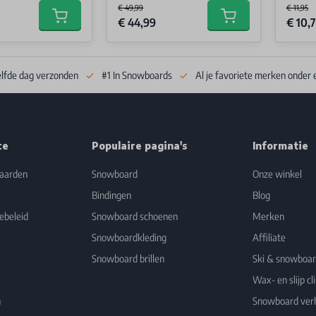
€ 49,99
€ 11,95
Special Price
Special 
€ 44,99
€ 10,
Add to cart
Add to cart
elfde dag verzonden
#1 In Snowboards
Al je favoriete merken onder 
ce
Populaire pagina's
Informatie
aarden
Snowboard
Onze winkel
Bindingen
Blog
ebeleid
Snowboard schoenen
Merken
Snowboardkleding
Affiliate
Snowboard brillen
Ski & snowboa
Wax- en slijp cli
n
Snowboard ver