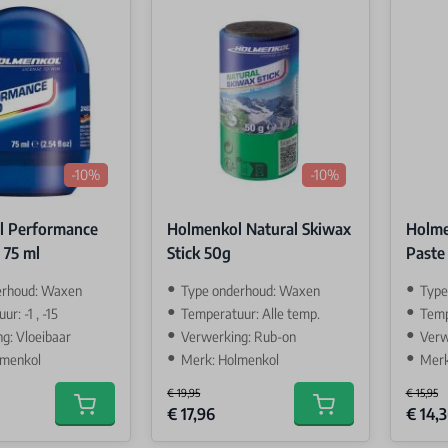
-10%
-10%
l Performance
Holmenkol Natural Skiwax
Holme
 75 ml
Stick 50g
Paste
erhoud: Waxen
Type onderhoud: Waxen
Type
r: -1 , -15
Temperatuur: Alle temp.
Temp
g: Vloeibaar
Verwerking: Rub-on
Verw
lmenkol
Merk: Holmenkol
Merk
€ 19,95
€ 15,95
Special Price
Special 
€ 17,96
€ 14,
Add to cart
Add to cart