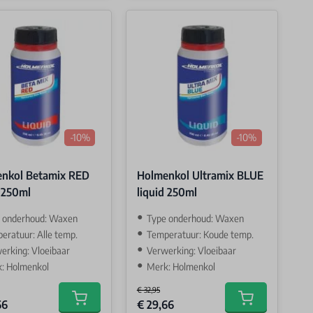
-10%
-10%
nkol Betamix RED
Holmenkol Ultramix BLUE
d 250ml
liquid 250ml
 onderhoud: Waxen
Type onderhoud: Waxen
eratuur: Alle temp.
Temperatuur: Koude temp.
erking: Vloeibaar
Verwerking: Vloeibaar
: Holmenkol
Merk: Holmenkol
€ 32,95
Price
Special Price
66
€ 29,66
Add to cart
Add to cart