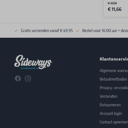
€ 12,95
Special Price
€ 11,66
Gratis verzenden vanaf € 49.95
Bestel voor 16:00 uur = dez
Footer
Klantenservi
Algemene voorw
Facebook
Instagram
Betaalmethoden
Privacy- en cooki
Verzenden
Retourneren
Account login
Contact opneme