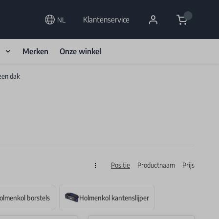
Cart
Klantenservice
NL
d
Merken
Onze winkel
een dak
Positie
Productnaam
Prijs
Sorteren op
olmenkol borstels
Holmenkol kantenslijper