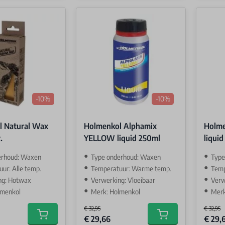
-10%
-10%
l Natural Wax
Holmenkol Alphamix
Holme
.
YELLOW liquid 250ml
liqui
erhoud: Waxen
Type onderhoud: Waxen
Type
ur: Alle temp.
Temperatuur: Warme temp.
Temp
ng: Hotwax
Verwerking: Vloeibaar
Verw
lmenkol
Merk: Holmenkol
Merk
€ 32,95
€ 32,95
Special Price
Special 
€ 29,66
€ 29,
Add to cart
Add to cart