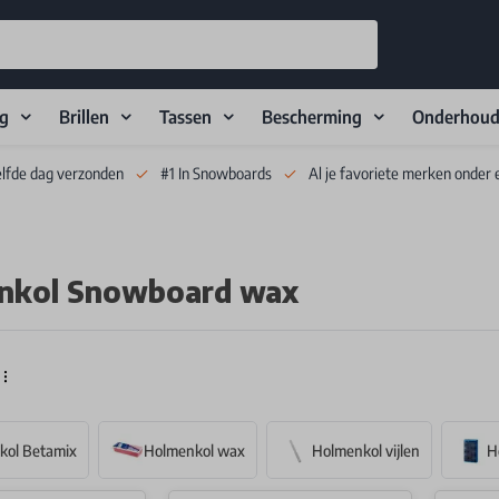
ng
Brillen
Tassen
Bescherming
Onderhou
elfde dag verzonden
#1 In Snowboards
Al je favoriete merken onder 
nkol Snowboard wax
kol Betamix
Holmenkol wax
Holmenkol vijlen
H