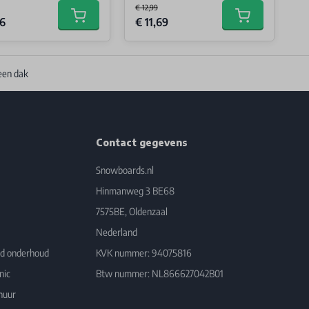
€ 12,99
Price
Special Price
76
€ 11,69
Add to cart
Add to cart
een dak
Contact gegevens
Snowboards.nl
Hinmanweg 3 BE68
7575BE, Oldenzaal
Nederland
rd onderhoud
KVK nummer: 94075816
nic
Btw nummer: NL866627042B01
huur