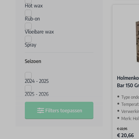
Hot wax
Rub-on
Vloeibare wax
Spray
Seizoen
Holmenko
2024 - 2025
Bar 150 Gr
2025 - 2026
Type ond
Temperatu
Filters toepassen
Verwerki
Merk: Ho
€ 22,95
Special Price
€ 20,66