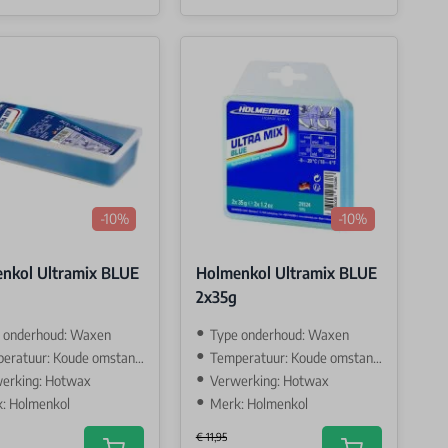
-10%
-10%
nkol Ultramix BLUE
Holmenkol Ultramix BLUE
2x35g
 onderhoud: Waxen
Type onderhoud: Waxen
ratuur: Koude omstandigehden
Temperatuur: Koude omstandigehden
erking: Hotwax
Verwerking: Hotwax
: Holmenkol
Merk: Holmenkol
€ 11,95