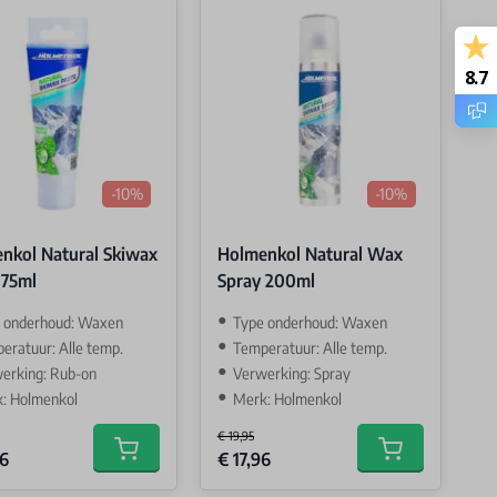
8.7
-10%
-10%
nkol Natural Skiwax
Holmenkol Natural Wax
 75ml
Spray 200ml
 onderhoud: Waxen
Type onderhoud: Waxen
eratuur: Alle temp.
Temperatuur: Alle temp.
erking: Rub-on
Verwerking: Spray
: Holmenkol
Merk: Holmenkol
€ 19,95
Price
Special Price
36
€ 17,96
Add to cart
Add to cart