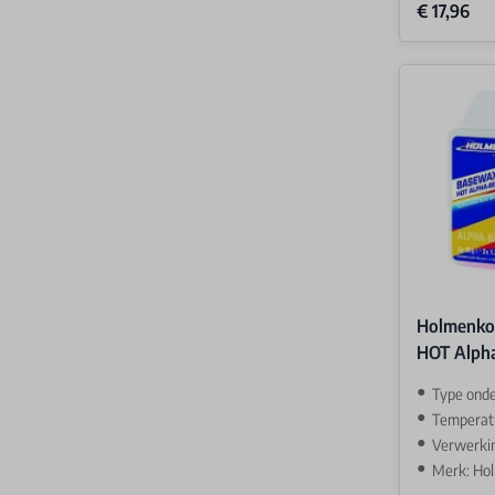
Special Price
€ 17,96
Holmenko
HOT Alph
Type ond
Temperatuur
Verwerki
Merk: Ho