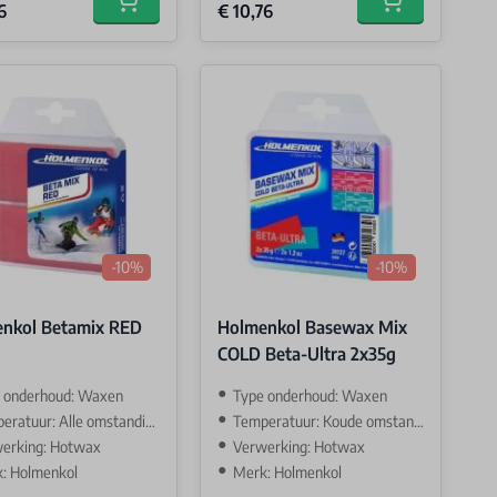
Price
Special Price
6
€ 10,76
Add to cart
Add to cart
-10%
-10%
nkol Betamix RED
Holmenkol Basewax Mix
COLD Beta-Ultra 2x35g
 onderhoud: Waxen
Type onderhoud: Waxen
ratuur: Alle omstandigehden
Temperatuur: Koude omstandigehden
erking: Hotwax
Verwerking: Hotwax
: Holmenkol
Merk: Holmenkol